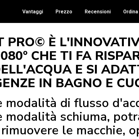
Vantaggi
Prezzo
Recensioni
Ordina
T PRO© È L'INNOVATI
080° CHE TI FA RISP
ELL'ACQUA E SI ADAT
GENZE IN BAGNO E CU
e modalità di flusso d'ac
 modalità schiuma, potrai
rimuovere le macchie, op