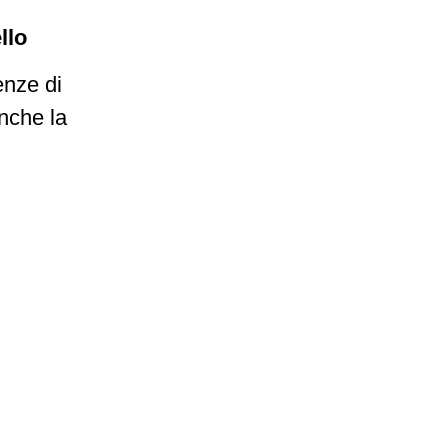
llo
enze di
anche la