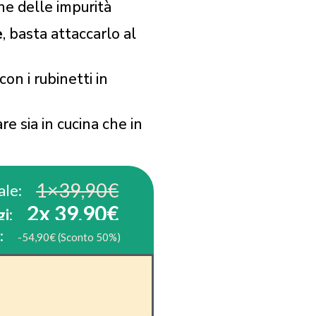
one delle impurità
e
, basta attaccarlo al
e
con i rubinetti in
are sia in cucina che in
1×39,90€
ale:
2x 39,90€
i:
:
-54,90€ (Sconto 50%)