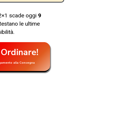
 2×1 scade oggi
9
Restano le ultime
bilità.
 Ordinare!
gamento alla Consegna