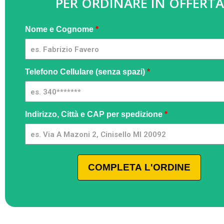
PER ORDINARE IN OFFERTA
Aeratore
Nome e Cognome
*
Rubinetto
2x1 L3 -
gads
Telefono Cellulare (senza spazi)
*
Indirizzo, Città e CAP per spedizione
*
COMPLETA L'ORDINE