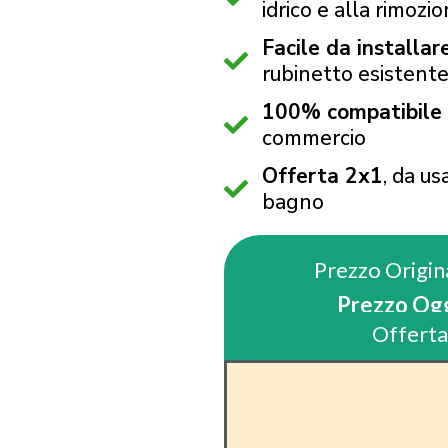
idrico e alla rimozi
Facile da installar
rubinetto esistent
100% compatibile
commercio
Offerta 2x1
, da us
bagno
Prezzo Origin
Prezzo Ogg
Offerta