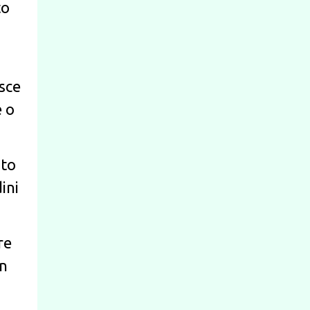
to
sce
e o
sto
ini
re
in