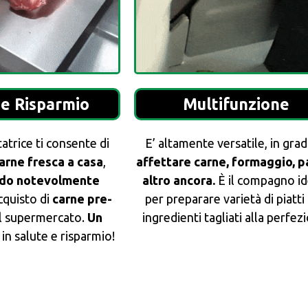
 e Risparmio
Multifunzione
atrice ti consente di
E’ altamente versatile, in grad
carne fresca a casa
,
affettare carne, formaggio, p
ndo notevolmente
altro ancora.
È il compagno id
cquisto di
carne pre-
per preparare varietà di piatti
l supermercato.
Un
ingredienti tagliati alla perfez
in salute e risparmio!