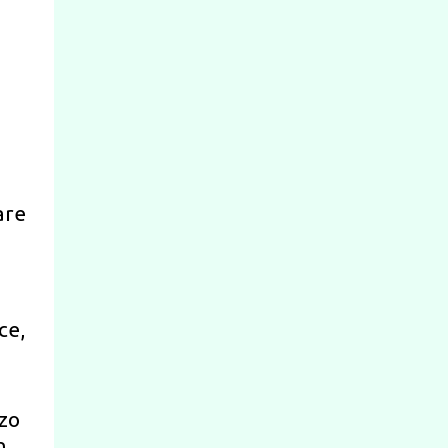
are
ce,
zzo
n