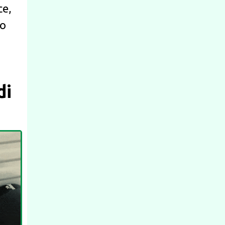
ce,
o
di