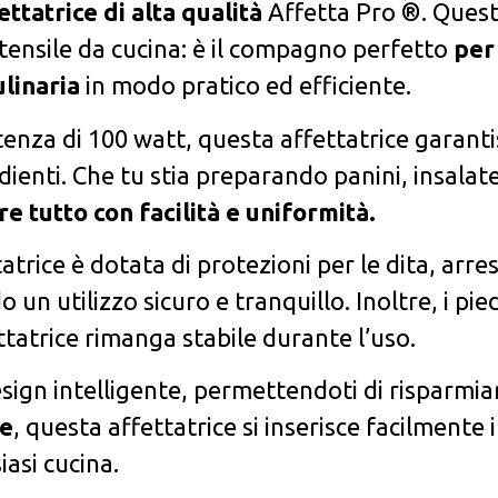
fettatrice di alta qualità
Affetta Pro ®. Ques
utensile da cucina: è il compagno perfetto
per
ulinaria
in modo pratico ed efficiente.
enza di 100 watt, questa affettatrice garanti
enti. Che tu stia preparando panini, insalat
re tutto con facilità e uniformità.
atrice è dotata di protezioni per le dita, arre
n utilizzo sicuro e tranquillo. Inoltre, i pied
ttatrice rimanga stabile durante l’uso.
esign intelligente, permettendoti di risparmia
te
, questa affettatrice si inserisce facilmente 
iasi cucina.