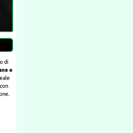
o di
ane e
eale
 con
ione.