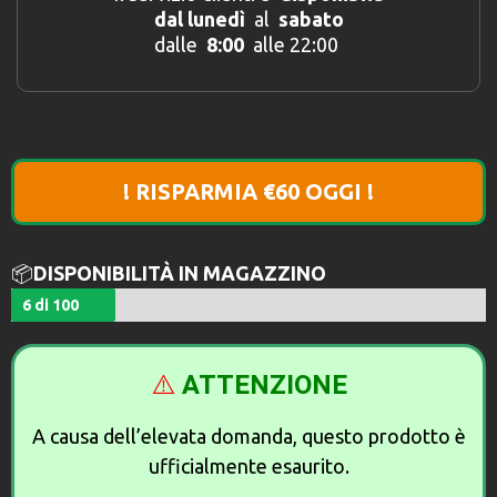
dal
lunedì
al
sabato
dalle
8:00
alle 22:00
! RISPARMIA €60 OGGI !
📦
DISPONIBILITÀ IN MAGAZZINO
6 di 100
⚠️
ATTENZIONE
A causa dell’elevata domanda, questo prodotto è
ufficialmente esaurito.