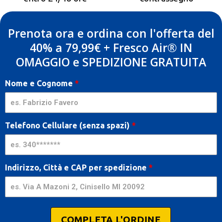
Prenota ora e ordina con l'offerta del
40% a 79,99€ + Fresco Air®️ IN
OMAGGIO e SPEDIZIONE GRATUITA
Air
Nome e Cognome
*
Cooler
+
Fresco
Air [IT]
Telefono Cellulare (senza spazi)
*
-
GQMIA
| AR
Indirizzo, Città e CAP per spedizione
*
COMPLETA L'ORDINE