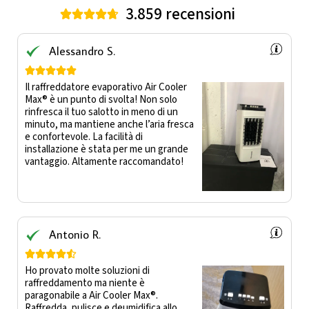
3.859 recensioni





Alessandro S.





Il raffreddatore evaporativo Air Cooler
Max®️ è un punto di svolta! Non solo
rinfresca il tuo salotto in meno di un
minuto, ma mantiene anche l’aria fresca
e confortevole. La facilità di
installazione è stata per me un grande
vantaggio. Altamente raccomandato!
Antonio R.





Ho provato molte soluzioni di
raffreddamento ma niente è
paragonabile a Air Cooler Max®️.
Raffredda, pulisce e deumidifica allo