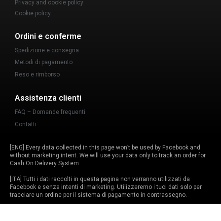
Privacy and cookie policy
Cookie policy
Ordini e conferme
Spedizione e consegna
Metodi di pagamento
Reso e rimborso
Assistenza clienti
FAQ – Domande frequenti
Contatti
[ENG] Every data collected in this page won’t be used by Facebook and
without marketing intent. We will use your data only to track an order for
Cash On Delivery System.
[ITA] Tutti i dati raccolti in questa pagina non verranno utilizzati da
Facebook e senza intenti di marketing. Utilizzeremo i tuoi dati solo per
tracciare un ordine per il sistema di pagamento in contrassegno.
This site is not a part of the Facebook website or Facebook Inc.
Additionally, this site is NOT endorsed by Facebook in any way. Facebook