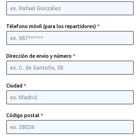
TV [ES] -
GpmQMIA
| 02 2
Télefono móvil (para los repartidores)
*
Dirección de envío y número
*
Ciudad
*
Código postal
*