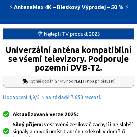
⚡️
AntenaMax 4K – Bleskový Výprodej – 50 %
⚡️
🏆 Nejlepší TV produkt 2025
Univerzální anténa kompatibilní
se všemi televizory. Podporuje
pozemní DVB-T2.
Rychlé dodání 24/48 hodin
Platba při převzetí
Hodnocení 4,9/5 ⭐ na základě 7 853 recenzí.
Aktualizovaná verze 2025:
Silný příjem:
vestavěný zesilovač zachytí i nejslabší
signály a dovolí umístit anténu kdekoli v domě či