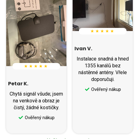
★ ★ ★ ★ ★
Ivan V.
Instalace snadná a hned
1355 kanálů bez
★ ★ ★ ★ ★
nástěnné antény. Vřele
doporučuji.
Petar K.
Ověřený nákup
Chytá signál všude; jsem
na venkově a obraz je
čistý, žádné kostičky.
Ověřený nákup