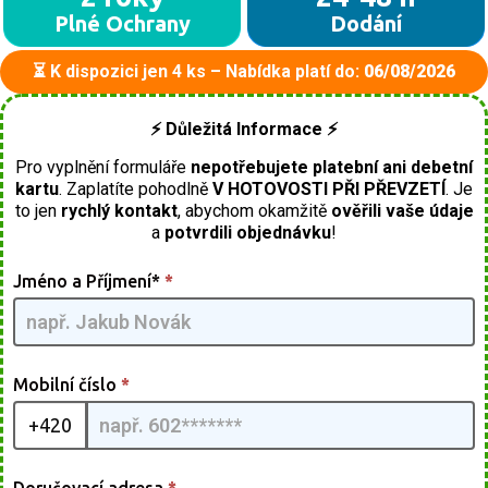
Plné Ochrany
Dodání
⏳ K dispozici jen 4 ks – Nabídka platí do:
06/08/2026
⚡ Důležitá Informace ⚡
Pro vyplnění formuláře
nepotřebujete platební ani debetní
kartu
. Zaplatíte pohodlně
V HOTOVOSTI PŘI PŘEVZETÍ
. Je
to jen
rychlý kontakt
, abychom okamžitě
ověřili vaše údaje
a
potvrdili objednávku
!
Antenna
Jméno a Příjmení*
*
TV [CZ] -
G2pmQMIA
| 02
Mobilní číslo
*
+420
Doručovací adresa
*