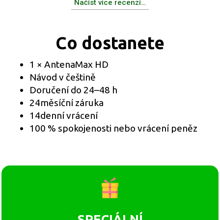
Načíst více recenzí…
Co dostanete
1 × AntenaMax HD
Návod v češtině
Doručení do 24–48 h
24měsíční záruka
14denní vrácení
100 % spokojenosti nebo vrácení peněz
SPECIÁLNÍ