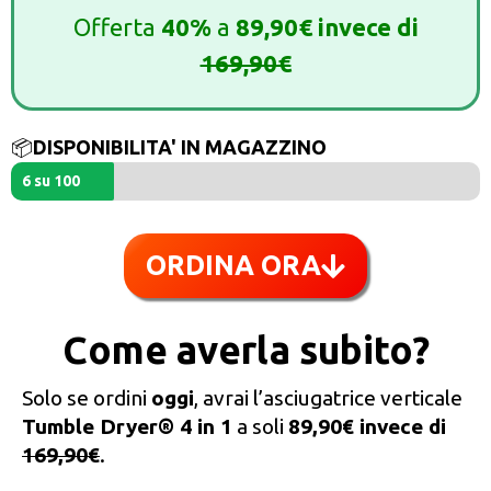
Offerta
40%
a
89,90€ invece di
169,90€
📦
DISPONIBILITA' IN MAGAZZINO
6 su 100
ORDINA ORA
Come averla subito?
Solo se ordini
oggi
, avrai l’asciugatrice verticale
Tumble Dryer® 4 in 1
a soli
89,90€ invece di
169,90€
.