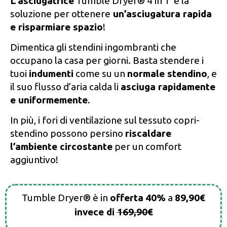
L’asciugatrice
Tumble Dryer® 4 in 1 è la
soluzione per ottenere
un’asciugatura rapida
e risparmiare spazio
!
Dimentica gli stendini ingombranti che
occupano la casa per giorni. Basta stendere i
tuoi
indumenti
come su un
normale stendino
, e
il suo flusso d’aria calda li
asciuga rapidamente
e uniformemente
.
In più, i fori di ventilazione sul tessuto copri-
stendino possono persino
riscaldare
l’ambiente circostante
per un comfort
aggiuntivo!
Tumble Dryer® è in
offerta
40%
a
89,90€
invece di
169,90€