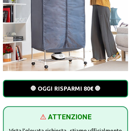
🛑 OGGI RISPARMI 80€ 🛑
⚠️
ATTENZIONE
Vista l’elevata richiesta , stiamo ufficialmente