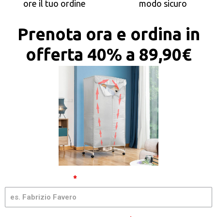
ore il tuo ordine
modo sicuro
Prenota ora e ordina in
offerta 40% a 89,90€
Asciugatrice
Nome e Cognome
*
Verticale
[IT] - GQMIA
| AI20