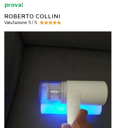
prova!
ROBERTO COLLINI
Valutazione 5 / 5




