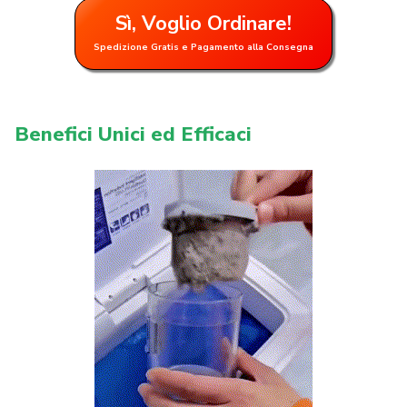
Sì, Voglio Ordinare!
Spedizione Gratis e Pagamento alla Consegna
Benefici Unici ed Efficaci