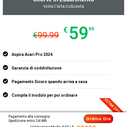
vista l'alta richiesta
59
€
99
€
99.99
Aspira Acari Pro 2024
Garanzia di soddisfazione
Pagamento Sicuro quando arriva a casa
Compila il modulo per poi ordinare
ULTIMI 3 PEZZI
Pagamento alla consegna
Ordina Ora
Spedizione entro 24/48h
Valutazione Media 4.94 / 5




