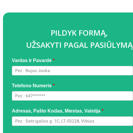
PILDYK FORMĄ,
UŽSAKYTI PAGAL PASIŪLYMĄ
Pressure
Vardas ir Pavardė
*
Washer
Lituania
- RA -
Telefono Numeris
*
GADS-
MC
Adresas, Pašto Kodas, Miestas, Valstija
*