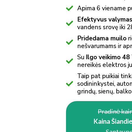
Apima 6 viename p
Efektyvus valyma
vandens srovę iki 2
Pridedama muilo
r
nešvarumams ir apn
Su
Ilgo veikimo 48 
nereikės elektros j
Taip pat puikiai tink
sodininkystei, auto
grindų, sienų, balko
Pradinė kain
Kaina Šiandie
Santaupo