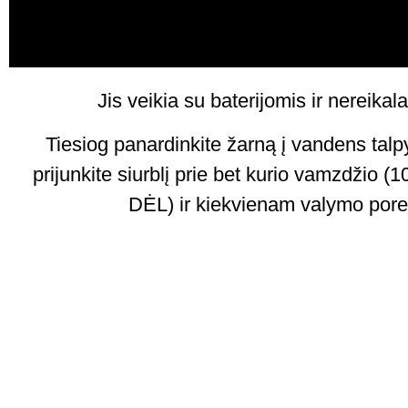
Jis veikia su baterijomis ir nereikala
Tiesiog panardinkite žarną į vandens ta
prijunkite siurblį prie bet kurio vamzdži
DĖL) ir kiekvienam valymo porei