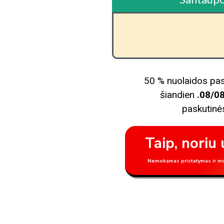
50 % nuolaidos pas
šiandien
.08/0
paskutinės
Taip, noriu 
Nemokamas pristatymas ir mo