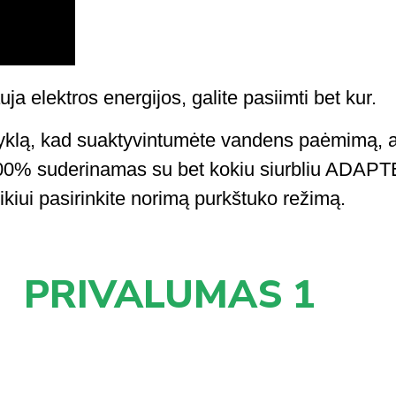
uja elektros energijos, galite pasiimti bet kur.
lpyklą, kad suaktyvintumėte vandens paėmimą, 
o (100% suderinamas su bet kokiu siurbliu ADAP
kiui pasirinkite norimą purkštuko režimą.
PRIVALUMAS 1