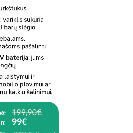
urkštukus
s
: variklis sukuria
8 barų slėgio.
iebalams,
ašoms pašalinti
V baterija
: jums
ungčių
a laistymui ir
mobilio plovimui ar
nų kalkių šalinimui.
199,90€
a:
99€
n:
s: