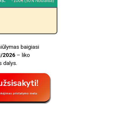
-100€ (50% Noulaida)
iūlymas baigiasi
8/2026
– liko
 dalys.
užsisakyti!
kėjimas pristatymo metu