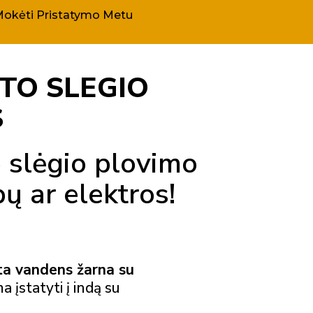
okėti Pristatymo Metu
TO SLEGIO
S
 slėgio plovimo
pų ar elektros!
ta vandens žarna su
ma įstatyti į indą su