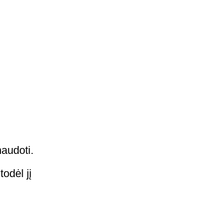
naudoti.
odėl jį