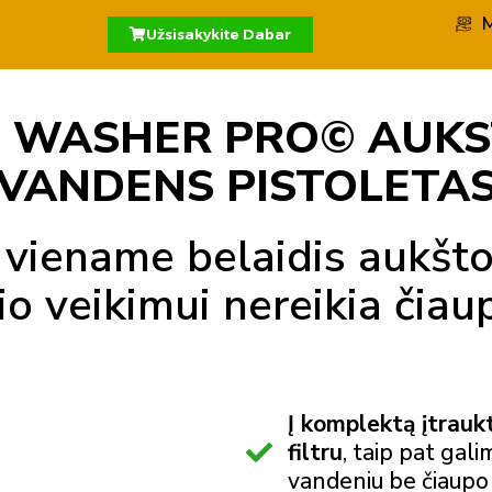
M
Užsisakykite Dabar
 WASHER PRO© AUKS
VANDENS PISTOLETA
 viename belaidis aukšto
io veikimui nereikia čiau
Į komplektą įtrauk
filtru
, taip pat gali
vandeniu be čiaupo