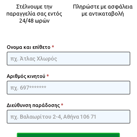
Στέλνουμε την
Πληρώστε με ασφάλεια
παραγγελία σας εντός
με αντικαταβολή
24/48 ωρών
Oil
Ονομα και επίθετο
*
Radiator
[GR] -
GQMIA |
OFF
Αριθμός κινητού
*
Διεύθυνση παράδοσης
*