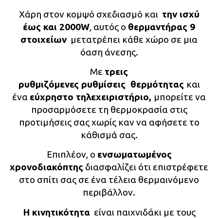
Χάρη στον κομψό σχεδιασμό και
την ισχύ
έως και 2000W
, αυτός ο
θερμαντήρας 9
στοιχείων
μετατρέπει κάθε χώρο σε μια
όαση άνεσης.
Με
τρεις
ρυθμιζόμενες
ρυθμίσεις
θερμότητας
και
ένα
εύχρηστο
τηλεχειριστήριο
,
μπορείτε να
προσαρμόσετε τη θερμοκρασία στις
προτιμήσεις σας χωρίς καν να αφήσετε το
κάθισμά σας.
Επιπλέον, ο
ενσωματωμένος
χρονοδιακόπτης
διασφαλίζει ότι επιστρέφετε
στο σπίτι σας σε ένα τέλεια θερμαινόμενο
περιβάλλον.
Η κινητικότητα
είναι παιχνιδάκι με τους