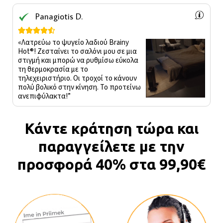
Panagiotis D.





«Λατρεύω το ψυγείο λαδιού Brainy
Hot®️! Ζεσταίνει το σαλόνι μου σε μια
στιγμή και μπορώ να ρυθμίσω εύκολα
τη θερμοκρασία με το
τηλεχειριστήριο. Οι τροχοί το κάνουν
πολύ βολικό στην κίνηση. Το προτείνω
ανεπιφύλακτα!”
Κάντε κράτηση τώρα και
παραγγείλετε με την
προσφορά 40% στα 99,90€