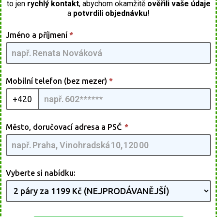
to jen
rychlý kontakt
, abychom okamžitě
ověřili vaše údaje
a
potvrdili objednávku
!
Frameless
Jméno a příjmení
*
Glasses
[CZ] -
G2pmQMIA
| 03
Mobilní telefon (bez mezer)
*
+420
Město, doručovací adresa a PSČ
*
Vyberte si nabídku: