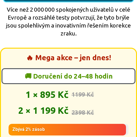
Více než 2 000 000 spokojených uživatelů v celé
Evropě a rozsáhlé testy potvrzují, že tyto brýle
jsou spolehlivým a inovativním řešením korekce
zraku.
🔥 Mega akce – jen dnes!
🚚 Doručení do 24–48 hodin
1 × 895 Kč
1199 Kč
2 × 1 199 Kč
2398 Kč
Zbývá 2% zásob