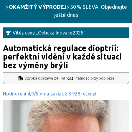
⚡️
OKAMŽITÝ VÝPRODEJ
⚡️50 % SLEVA: Objednejte
ještě dnes
Vítěz ceny „Optická Inovace 2025“
Automatická regulace dioptrií:
perfektní vidění v každé situaci
bez výměny brýlí
Szybka dostawa 24–48 h
Płatność przy odbiorze
Hodnocení 4,9/5 ⭐ na základě 8 928 recenzí.