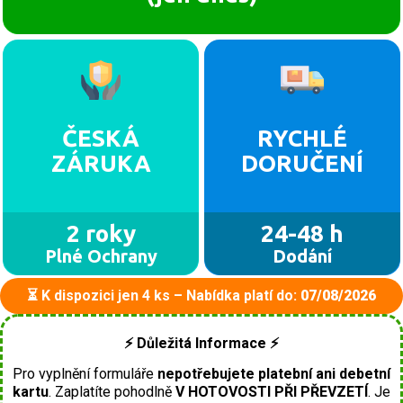
ČESKÁ
RYCHLÉ
ZÁRUKA
DORUČENÍ
2 roky
24-48 h
Plné Ochrany
Dodání
⏳ K dispozici jen 4 ks – Nabídka platí do:
07/08/2026
⚡ Důležitá Informace ⚡
Pro vyplnění formuláře
nepotřebujete platební ani debetní
kartu
. Zaplatíte pohodlně
V HOTOVOSTI PŘI PŘEVZETÍ
. Je