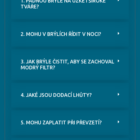
1. PADNOU BRÝLE NA ÚZKÉ I ŠIROKÉ
TVÁŘE?
2. MOHU V BRÝLÍCH ŘÍDIT V NOCI?
3. JAK BRÝLE ČISTIT, ABY SE ZACHOVAL
MODRÝ FILTR?
4. JAKÉ JSOU DODACÍ LHŮTY?
5. MOHU ZAPLATIT PŘI PŘEVZETÍ?