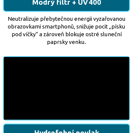
Modrý filtr + UV 400
Neutralizuje přebytečnou energii vyzařovanou
obrazovkami smartphonů, snižuje pocit „písku
pod víčky“ a zároveň blokuje ostré sluneční
paprsky venku.
Hydrofobní povlak