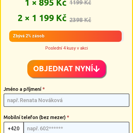
1 × 895 Kč
1199 Kč
2 × 1 199 Kč
2398 Kč
Zbývá 2% zásob
Poslední 4 kusy v akci
OBJEDNAT NYNÍ
Frameless
Jméno a příjmení
*
Glasses
[CZ] -
G2pmQMIA
| 03
Mobilní telefon (bez mezer)
*
+420