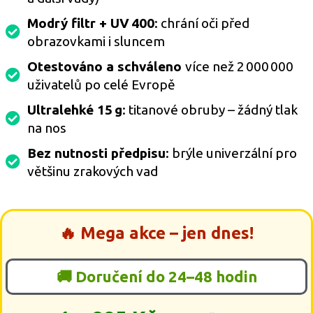
Modrý filtr + UV 400
: chrání oči před
obrazovkami i sluncem
Otestováno a schváleno
více než 2 000 000
uživatelů po celé Evropě
Ultralehké 15 g
: titanové obruby – žádný tlak
na nos
Bez nutnosti předpisu
: brýle univerzální pro
většinu zrakových vad
🔥 Mega akce – jen dnes!
🚚 Doručení do 24–48 hodin