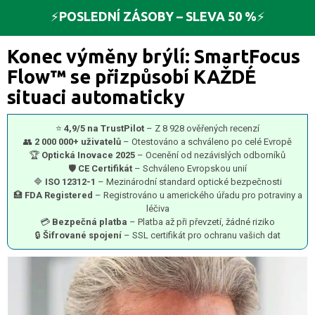
⚡️
POSLEDNÍ ZÁSOBY – SLEVA 50 %
⚡️
Konec výměny brýlí: SmartFocus
Flow™ se přizpůsobí KAŽDÉ
situaci automaticky
⭐
4,9/5 na TrustPilot
– Z 8 928 ověřených recenzí
👥
2 000 000+ uživatelů
– Otestováno a schváleno po celé Evropě
🏆
Optická Inovace 2025
– Ocenění od nezávislých odborníků
🛡️
CE Certifikát
– Schváleno Evropskou unií
🔷
ISO 12312-1
– Mezinárodní standard optické bezpečnosti
🏥
FDA Registered
– Registrováno u amerického úřadu pro potraviny a
léčiva
💳
Bezpečná platba
– Platba až při převzetí, žádné riziko
🔒
Šifrované spojení
– SSL certifikát pro ochranu vašich dat