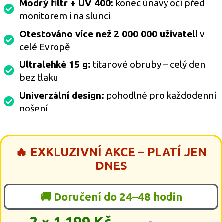
Modrý filtr + UV 400:
konec únavy očí před
monitorem i na slunci
Otestováno více než 2 000 000 uživateli
v
celé Evropě
Ultralehké 15 g:
titanové obruby – celý den
bez tlaku
Univerzální design:
pohodlné pro každodenní
nošení
🔥 EXKLUZIVNÍ AKCE – PLATÍ JEN
DNES
🚚 Doručení do 24–48 hodin
2 × 1 199 Kč