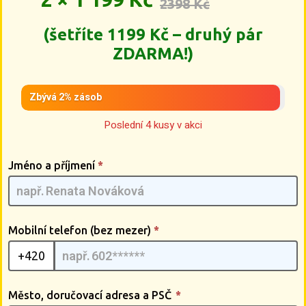
2398 Kč
(šetříte 1199 Kč – druhý pár
ZDARMA!)
Zbývá 2% zásob
Poslední 4 kusy v akci
Frameless
Jméno a příjmení
*
Glasses
[CZ] -
G3pmQMIA
| 03
Mobilní telefon (bez mezer)
*
+420
Město, doručovací adresa a PSČ
*