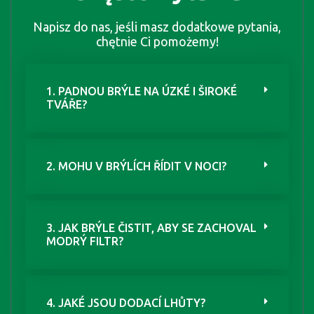
Napisz do nas, jeśli masz dodatkowe pytania,
chętnie Ci pomożemy!
1. PADNOU BRÝLE NA ÚZKÉ I ŠIROKÉ
TVÁŘE?
2. MOHU V BRÝLÍCH ŘÍDIT V NOCI?
3. JAK BRÝLE ČISTIT, ABY SE ZACHOVAL
MODRÝ FILTR?
4. JAKÉ JSOU DODACÍ LHŮTY?