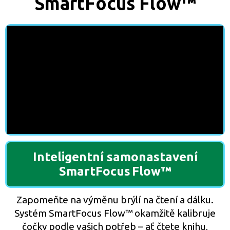
SmartFocus Flow™
Inteligentní samonastavení
SmartFocus Flow™
Zapomeňte na výměnu brýlí na čtení a dálku.
Systém SmartFocus Flow™ okamžitě kalibruje
čočky podle vašich potřeb – ať čtete knihu,