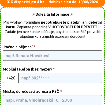
⏳ K dispozici jen 4 ks – Nabídka platí do:
10/08/2026
⚡ Důležitá Informace ⚡
Pro vyplnění formuláře
nepotřebujete platební ani debetní
kartu
. Zaplatíte pohodlně
V HOTOVOSTI PŘI PŘEVZETÍ
.
Zadáte jen své kontaktní údaje, abychom okamžitě potvrdili
objednávku a zajistili expresní doručení!
Frameless
Jméno a příjmení
*
Glasses
[CZ] -
G3pmQMIA
| 03
Mobilní telefon (bez mezer)
*
+420
Město, doručovací adresa a PSČ
*