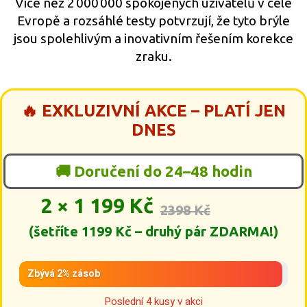
Více než 2 000 000 spokojených uživatelů v celé
Evropě a rozsáhlé testy potvrzují, že tyto brýle
jsou spolehlivým a inovativním řešením korekce
zraku.
🔥 EXKLUZIVNÍ AKCE – PLATÍ JEN
DNES
🚚 Doručení do 24–48 hodin
2 × 1 199 Kč
2398 Kč
(šetříte 1199 Kč – druhý pár ZDARMA!)
Zbývá 2% zásob
Poslední 4 kusy v akci