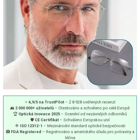
⭐
4,9/5 na TrustPilot
– Z 8 928 ověřených recenzí
👥
2 000 000+ uživatelů
– Otestováno a schváleno po celé Evropě
🏆
Optická Inovace 2025
– Ocenění od nezávislých odborníků
🛡️
CE Certifikát
– Schváleno Evropskou unií
🔷
ISO 12312-1
– Mezinárodní standard optické bezpečnosti
🏥
FDA Registered
– Registrováno u amerického úřadu pro potraviny a
léčiva