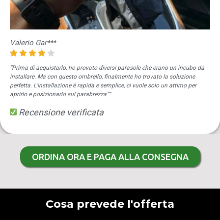
Valerio Gar***
“Prima di acquistarlo, ho provato diversi parasole che erano un incubo da
installare. Ma con questo ombrello, finalmente ho trovato la soluzione
perfetta. L’installazione è rapida e semplice, ci vuole solo un attimo per
aprirlo e posizionarlo sul parabrezza””
Recensione verificata
ORDINA ORA E PAGA ALLA CONSEGNA
Cosa prevede l'offerta