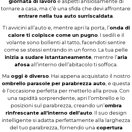
giornata di lavoro
e aspetti ansiosamente di
tornare a casa, ma c’è una sfida che devi affrontare:
entrare nella tua auto surriscaldata
.
Ti avvicini all’auto e, mentre apri la porta, l’
onda di
calore ti colpisce come un pugno
. I sedili e il
volante sono bollenti al tatto, facendoti sentire
come se stessi entrando in un forno. La tua pelle
inizia a sudare istantaneamente
, mentre l’
aria
afosa
all’interno dell’abitacolo ti soffoca.
Ma
oggi è diverso
. Hai appena acquistato il nostro
ombrello parasole per parabrezza auto
, e questa
è l’occasione perfetta per metterlo alla prova. Con
una rapidità sorprendente, apri l’ombrello e lo
posizioni sul parabrezza, creando un’
ombra
rinfrescante all’interno dell’auto
. Il suo design
intelligente si adatta perfettamente alla larghezza
del tuo parabrezza, fornendo una
copertura