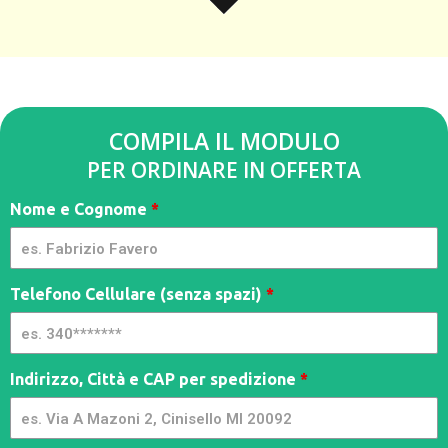
COMPILA IL MODULO
PER ORDINARE IN OFFERTA
Parasole
Nome e Cognome
*
Ombrello
-
Limitl3ss
- MC
Telefono Cellulare (senza spazi)
*
Indirizzo, Città e CAP per spedizione
*