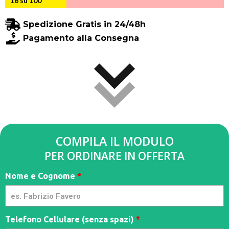
16 su 100
Spedizione Gratis in 24/48h
Pagamento alla Consegna
COMPILA IL MODULO
PER ORDINARE IN OFFERTA
Parasole
Nome e Cognome
*
Ombrello
-
Limitl3ss
- MC
Telefono Cellulare (senza spazi)
*