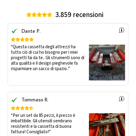
3.859 recensioni





Dante P.





“Questa cassetta degli attrezzi ha
tutto ciò di cui ho bisogno per i miei
progetti fai da te.. Gli strumenti sono di
alta qualità e il design pieghevole fa
risparmiare un sacco di spazio..”
Tommaso R.





“Per un set da 85 pezzi, il prezzo è
imbattibile. Gli utensili sembrano
resistenti e la cassetta di buona
fattura! Consigliato!”