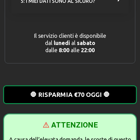
5: I MIEI DATI SONO AL SICURO?
Il servizio clienti è disponibile
dal
lunedì
al
sabato
dalle
8:00
alle
22:00
🛑 RISPARMIA €70 OGGI 🛑
⚠️
ATTENZIONE
A causa dell’elevata domanda, le scorte di questo