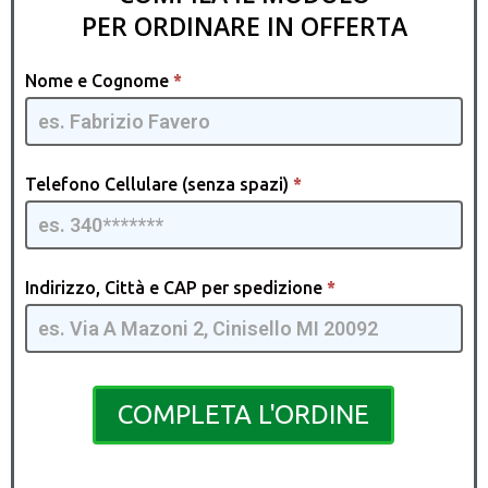
PER ORDINARE IN OFFERTA
Cassetta
Nome e Cognome
*
Attrezzi
[IT] -
GQMIA |
07
Telefono Cellulare (senza spazi)
*
Indirizzo, Città e CAP per spedizione
*
COMPLETA L'ORDINE