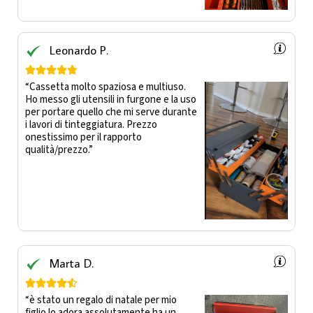
Leonardo P.





“Cassetta molto spaziosa e multiuso.
Ho messo gli utensili in furgone e la uso
per portare quello che mi serve durante
i lavori di tinteggiatura. Prezzo
onestissimo per il rapporto
qualità/prezzo.”
Marta D.





“è stato un regalo di natale per mio
figlio lo adora assolutamente ha un