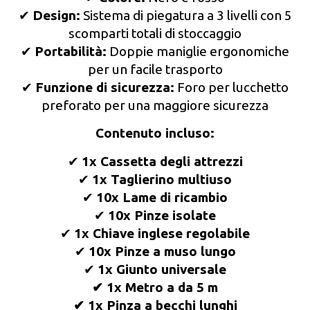
✔
Design:
Sistema di piegatura a 3 livelli con 5
scomparti totali di stoccaggio
✔
Portabilità:
Doppie maniglie ergonomiche
per un facile trasporto
✔
Funzione di sicurezza:
Foro per lucchetto
preforato per una maggiore sicurezza
Contenuto incluso:
✔
1x Cassetta degli attrezzi
✔
1x Taglierino multiuso
✔
10x Lame di ricambio
✔
10x Pinze isolate
✔
1x Chiave inglese regolabile
✔
10x Pinze a muso lungo
✔
1x Giunto universale
✔ 1x Metro a da 5 m
✔ 1x Pinza a becchi lunghi