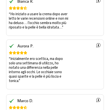
Bianca R.





“Ho iniziato a usare la crema dopo aver
letto le varie recensioni online e non mi
ha deluso… l’occhio sembra molto più
riposato e la pelle è bella idratata…”
Aurora P.





“Inizialmente ero scettica, ma dopo
solo una settimana di utilizzo, ho
notato una differenza nella pelle
intorno agli occhi. Le occhiaie sono
quasi sparite e la pelle è più liscia e
tonica.”
Marco D.




