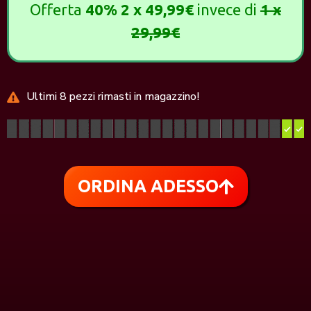
Offerta
40%
2 x 49,99€
invece di
1 x
29,99€
Ultimi 8 pezzi rimasti in magazzino!
ORDINA ADESSO