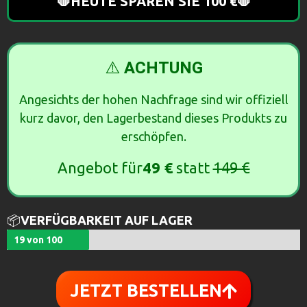
🛑HEUTE SPAREN SIE 100 €🛑
⚠️
ACHTUNG
Angesichts der hohen Nachfrage sind wir offiziell
kurz davor, den Lagerbestand dieses Produkts zu
erschöpfen.
Angebot für
49 €
statt
149 €
📦
VERFÜGBARKEIT AUF LAGER
19 von 100
JETZT BESTELLEN