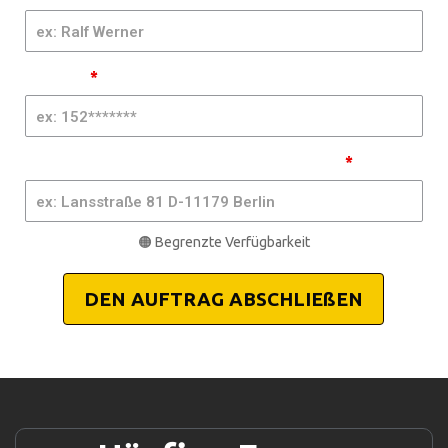
Auto DE -
YT-MC | RA
Telefon
*
Adresse, Postleitzahl, Stadt, Bundesland
*
🟠 Begrenzte Verfügbarkeit
DEN AUFTRAG ABSCHLIEßEN