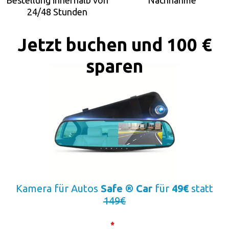
Bestellung innerhalb von
Nachnahme
24/48 Stunden
Jetzt buchen und 100 €
sparen
Kamera für Autos
Safe ® Car
für
49€
statt
149€
Telecamera
Vorname und Nachname
*