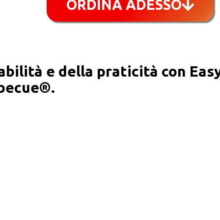
ORDINA ADESSO
bilità e della praticità con Eas
becue®️.