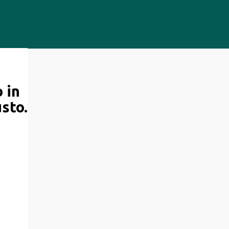
o in
usto.