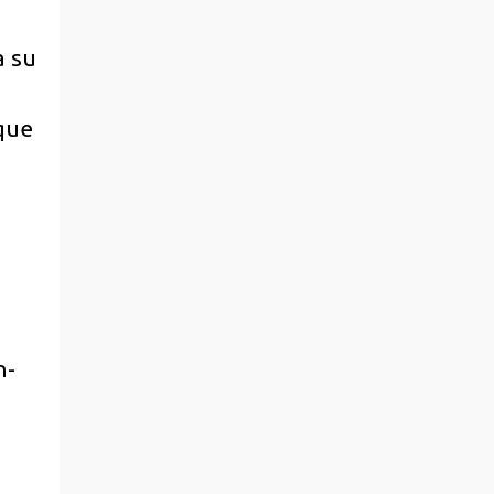
a su
que
n-