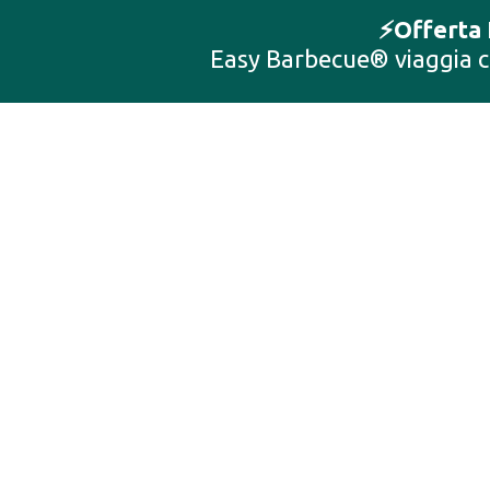
⚡️Offerta
Easy Barbecue® viaggia co