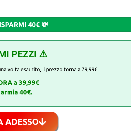
ISPARMI 40€ 💸
IMI PEZZI
⚠️
a volta esaurito, il prezzo torna a 79,99€.
ORA
a
39,99€
parmia 40€.
A ADESSO