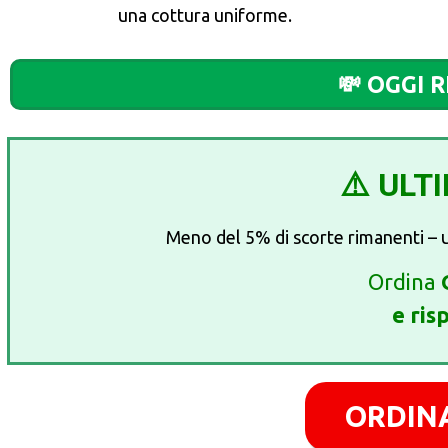
una cottura uniforme.
💸 OGGI R
⚠️ ULT
Meno del 5% di scorte rimanenti – un
Ordina
e ris
ORDIN