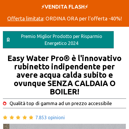
⚡️VENDITA FLASH⚡️
Offerta limitata
: ORDINA ORA per l’offerta -40%!
Premio Miglior Prodotto per Risparmio
Energetico 2024
Easy Water Pro® è l'innovativo
rubinetto indipendente per
avere acqua calda subito e
ovunque SENZA CALDAIA O
BOILER!
Qualità top di gamma ad un prezzo accessibile
7.853 opinioni