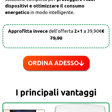
dispositivi e ottimizzare il consumo
energetico
in modo intelligente.
Approfitta invece
dell’offerta
2×1
a 39,90€
€
79,90
ORDINA ADESSO
I principali vantaggi