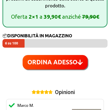
prodotto.
Oferta
2×1
a
39,90€
anziché
79,90€
📦
DISPONIBILITÀ IN MAGAZZINO
6 su 100
ORDINA ADESSO
Opinioni





Marco M.