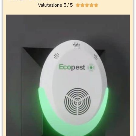
Valutazione 5 / 5




