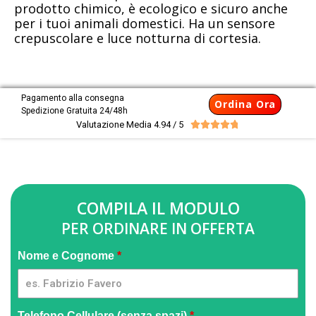
prodotto chimico, è ecologico e sicuro anche
per i tuoi animali domestici. Ha un sensore
crepuscolare e luce notturna di cortesia.
Pagamento alla consegna
Ordina Ora
Spedizione Gratuita 24/48h
Valutazione Media 4.94 / 5





COMPILA IL MODULO
PER ORDINARE IN OFFERTA
Ecopest
Nome e Cognome
*
2x1 [IT] -
GpmQMIA
| 03
Telefono Cellulare (senza spazi)
*