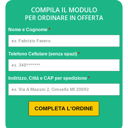
COMPILA IL MODULO
PER ORDINARE IN OFFERTA
Ecopest
Nome e Cognome
*
2x1 [IT] -
GpmQMIA
| 03
Telefono Cellulare (senza spazi)
*
Indirizzo, Città e CAP per spedizione
*
COMPLETA L'ORDINE