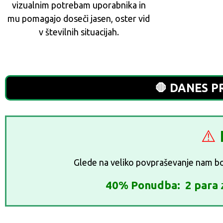
vizualnim potrebam uporabnika in
mu pomagajo doseči jasen, oster vid
v številnih situacijah.
🛑 DANES P
⚠️
Glede na veliko povpraševanje nam bo
40% Ponudba:
2 para