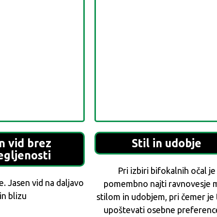
n vid brez
Stil in udobje
gljenosti
Pri izbiri bifokalnih očal je
. Jasen vid na daljavo
pomembno najti ravnovesje 
in blizu
stilom in udobjem, pri čemer je
upoštevati osebne preferenc