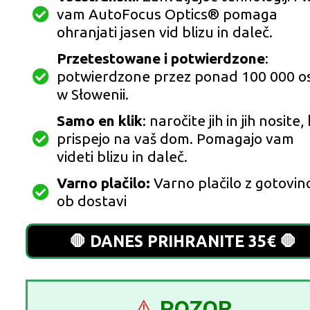
vam AutoFocus Optics® pomaga
ohranjati jasen vid blizu in daleč.
Przetestowane i potwierdzone
:
potwierdzone przez ponad 100 000 o
w Słowenii.
Samo en klik
: naročite jih in jih nosite,
prispejo na vaš dom. Pomagajo vam
videti blizu in daleč.
Varno plačilo:
Varno plačilo z gotovin
ob dostavi
🛑 DANES PRIHRANITE 35€ 🛑
⚠️
POZOR