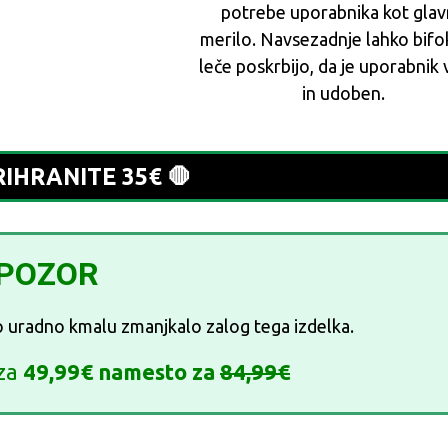
potrebe uporabnika kot gla
merilo. Navsezadnje lahko bifo
leče poskrbijo, da je uporabnik
in udoben.
RIHRANITE 35€ 🛑
POZOR
 uradno kmalu zmanjkalo zalog tega izdelka.
za
49,99€ namesto za
84,99€