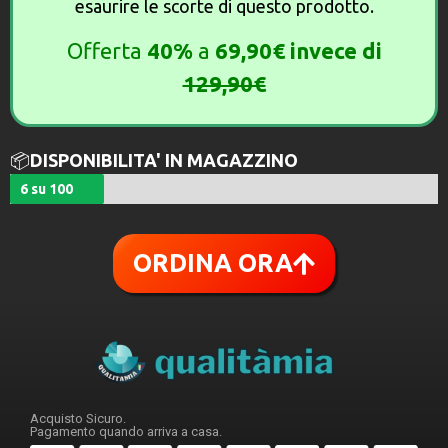
esaurire le scorte di questo prodotto.
Offerta
40%
a
69,90€ invece di
129,90€
📦
DISPONIBILITA' IN MAGAZZINO
6 su 100
ORDINA ORA
Acquisto Sicuro.
Pagamento quando arriva a casa.