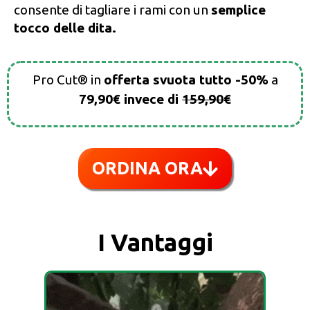
consente di tagliare i rami con un
semplice
tocco delle dita.
Pro Cut® in
offerta svuota tutto -5
0%
a
79,90€ invece di
159,90€
ORDINA ORA
I Vantaggi