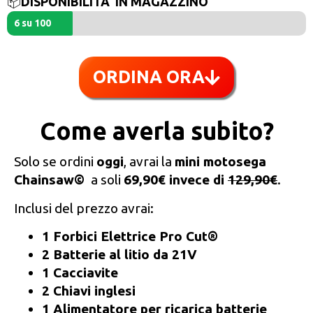
📦
DISPONIBILITA' IN MAGAZZINO
6 su 100
ORDINA ORA
Come averla subito?
Solo se ordini
oggi
, avrai la
mini motosega
Chainsaw©
a soli
69,90€ invece di
129,90€
.
Inclusi del prezzo avrai:
1 Forbici Elettrice Pro Cut®
2 Batterie al litio da 21V
1 Cacciavite
2 Chiavi inglesi
1 Alimentatore per ricarica batterie