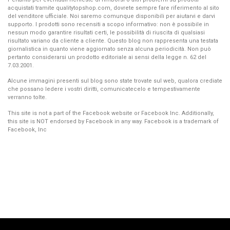
acquistati tramite qualitytopshop.com, dovrete sempre fare riferimento al sito
del venditore ufficiale. Noi saremo comunque disponibili per aiutarvi e darvi
supporto. I prodotti sono recensiti a scopo informativo: non è possibile in
nessun modo garantire risultati certi, le possibilità di riuscita di qualsiasi
risultato variano da cliente a cliente. Questo blog non rappresenta una testata
giornalistica in quanto viene aggiornato senza alcuna periodicità. Non può
pertanto considerarsi un prodotto editoriale ai sensi della legge n. 62 del
7.03.2001.
Alcune immagini presenti sul blog sono state trovate sul web, qualora crediate
che possano ledere i vostri diritti, comunicatecelo e tempestivamente
verranno tolte.
This site is not a part of the Facebook website or Facebook Inc. Additionally,
this site is NOT endorsed by Facebook in any way. Facebook is a trademark of
Facebook, Inc