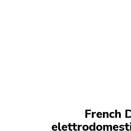
Friggere ad aria, tostare, a
French D
elettrodomesti