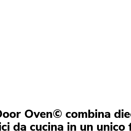
rrostire, cuocere al forno, scongelare, grigliare, disi
oor Oven© combina diec
ci da cucina in un unico