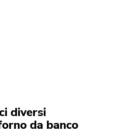
dratare e molto altro
i diversi
 forno da banco