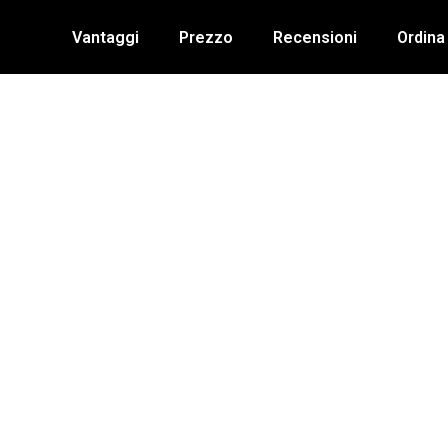
Vantaggi
Prezzo
Recensioni
Ordina
FRENCH DOOR OVEN©
AD ARIA 10 in 1 PER 24 TIPI DI CO