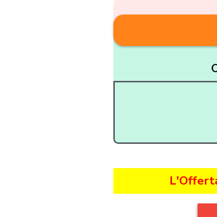
O
L'Offert