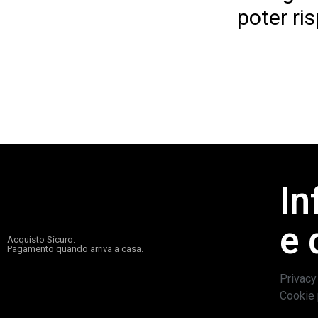
poter ri
In
e 
Acquisto Sicuro.
Pagamento quando arriva a casa.
Privacy
Cookie 