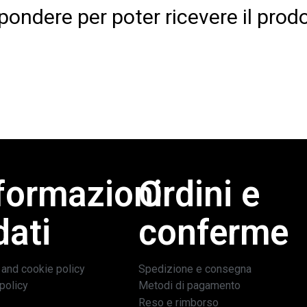
spondere per poter ricevere il prodo
formazioni
Ordini e
dati
conferme
 and cookie policy
Spedizione e consegna
policy
Metodi di pagamento
Reso e rimborso