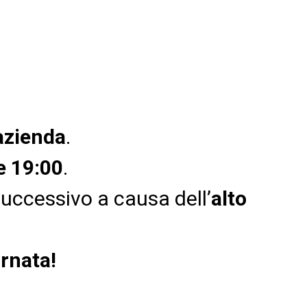
 azienda
.
le 19:00
.
successivo a causa dell’
alto
rnata!