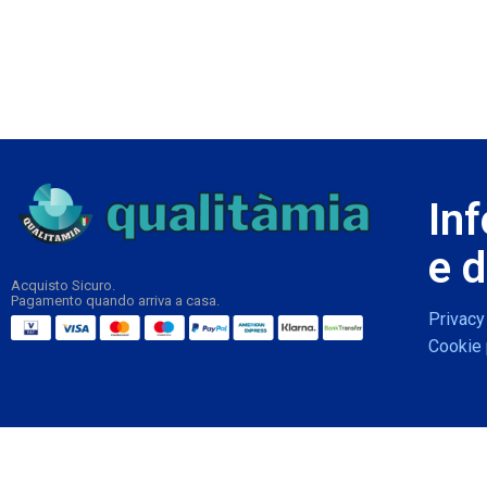
In
e d
Acquisto Sicuro.
Pagamento quando arriva a casa.
Privacy
Cookie 