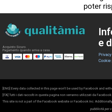
poter ri
In
e d
Acquisto Sicuro.
Pagamento quando arriva a casa.
Privacy
Cookie 
[ENG] Every data collected in this page won’t be used by Facebook and withou
[ITA] Tutti i dati raccolti in questa pagina non verranno utilizzati da Faceboo
This site is not a part of the Facebook website or Facebook Inc. Additional
pubblicità per 