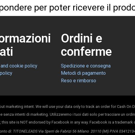
spondere per poter ricevere il prodo
formazioni
Ordini e
ati
conferme
 and cookie policy
Spedizione e consegna
policy
Metodi di pagamento
Reso e rimborso
t marketing intent. We will use your data only to track an order for Cash On D
k e senza intenti di marketing. Utilizzeremo i tuoi dati solo per tracciare un or
ly, this site is NOT endorsed by Facebook in any way. Facebook is a trademark
conto di: TITONELEADS Via Sperri de Fabrizi 56 Milano 20110 (MI) P.IVA 034121