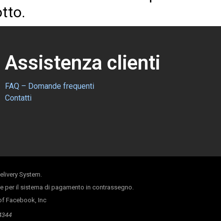
tto.
Assistenza clienti
FAQ – Domande frequenti
Contatti
elivery System.
dine per il sistema di pagamento in contrassegno.
 of Facebook, Inc
34344