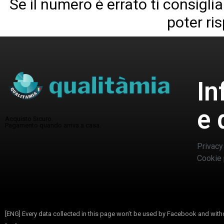
Se il numero è errato ti consigl
poter ri
In
e 
Acquisto Sicuro.
Pagamento quando arriva a casa.
Privacy
Cookie 
[ENG] Every data collected in this page won’t be used by Facebook and withou