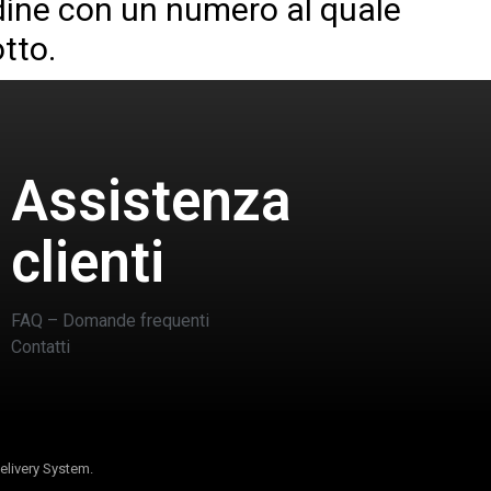
rdine con un numero al quale
tto.
Assistenza
clienti
FAQ – Domande frequenti
Contatti
elivery System.