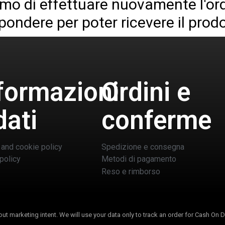
iamo di effettuare nuovamente l'o
spondere per poter ricevere il prodo
formazioni
Ordini e
dati
conferme
 and cookie policy
Spedizione e consegna
policy
Metodi di pagamento
Reso e rimborso
t marketing intent. We will use your data only to track an order for Cash On D