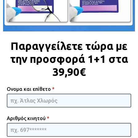
Παραγγείλετε τώρα με
την προσφορά 1+1 στα
39,90€
Occhiali
Ονομα και επίθετο
*
2x1 [GR] -
GpmQMIA
| 01
Αριθμός κινητού
*