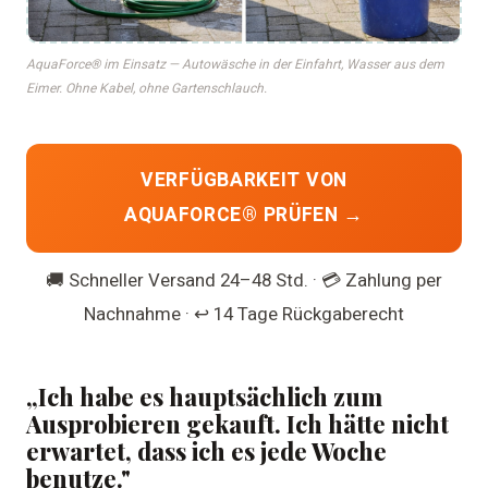
AquaForce® im Einsatz — Autowäsche in der Einfahrt, Wasser aus dem
Eimer. Ohne Kabel, ohne Gartenschlauch.
VERFÜGBARKEIT VON
AQUAFORCE® PRÜFEN →
🚚 Schneller Versand 24–48 Std. · 💳 Zahlung per
Nachnahme · ↩️ 14 Tage Rückgaberecht
„Ich habe es hauptsächlich zum
Ausprobieren gekauft. Ich hätte nicht
erwartet, dass ich es jede Woche
benutze."