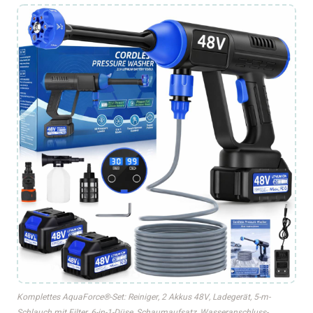
Komplettes AquaForce®-Set: Reiniger, 2 Akkus 48V, Ladegerät, 5-m-
Schlauch mit Filter, 6-in-1-Düse, Schaumaufsatz, Wasseranschluss-