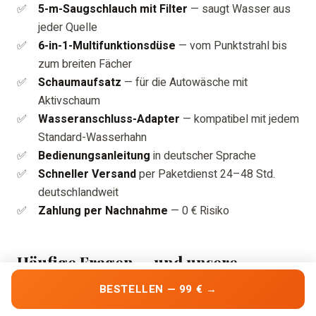
5-m-Saugschlauch mit Filter
— saugt Wasser aus
jeder Quelle
6-in-1-Multifunktionsdüse
— vom Punktstrahl bis
zum breiten Fächer
Schaumaufsatz
— für die Autowäsche mit
Aktivschaum
Wasseranschluss-Adapter
— kompatibel mit jedem
Standard-Wasserhahn
Bedienungsanleitung
in deutscher Sprache
Schneller Versand
per Paketdienst 24–48 Std.
deutschlandweit
Zahlung per Nachnahme
— 0 € Risiko
Häufige Fragen — und unsere
Antworten
BESTELLEN — 99 € →
„Reicht das wirklich zum Autowaschen?"