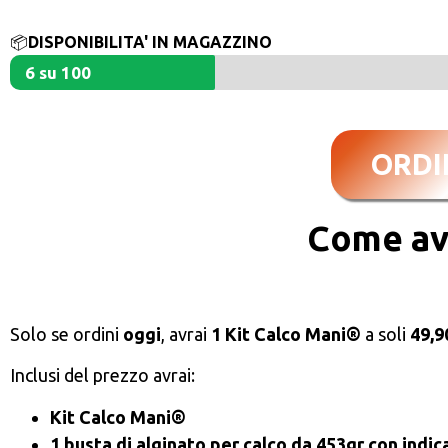
📦
DISPONIBILITA' IN MAGAZZINO
6 su 100
ORDI
Come av
Solo se ordini
oggi
, avrai
1 Kit Calco Mani
®
a soli
49,9
Inclusi del prezzo avrai:
Kit Calco Mani®
1 busta di alginato per calco da 453gr con indic