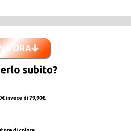
NA ORA
erlo subito?
0€ invece di
79,90€
.
atore di colore