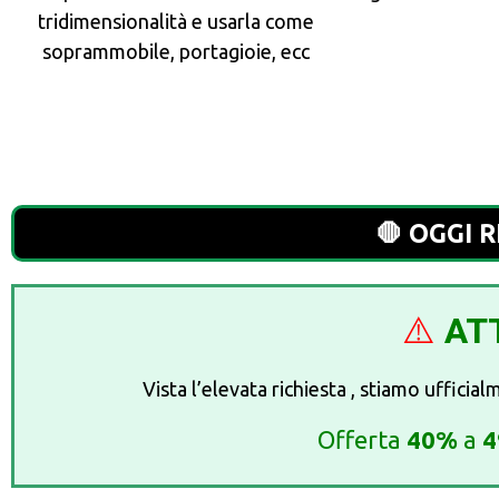
tridimensionalità e usarla come
soprammobile, portagioie, ecc
🛑 OGGI R
⚠️
AT
Vista l’elevata richiesta , stiamo uffici
Offerta
40%
a
4