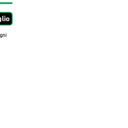
glio
gni