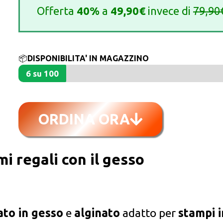
Offerta
40%
a
49,90€
invece di
7
9,9
0
📦
DISPONIBILITA' IN MAGAZZINO
6 su 100
ORDINA ORA
mi regali con il gesso
ato in gesso
e
alginato
adatto per
stampi i