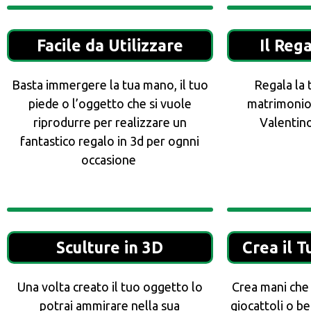
Facile da Utilizzare
Il Reg
Basta immergere la tua mano, il tuo
Regala la 
piede o l’oggetto che si vuole
matrimonio
riprodurre per realizzare un
Valentin
fantastico regalo in 3d per ognni
occasione
Sculture in 3D
Crea il 
Una volta creato il tuo oggetto lo
Crea mani che 
potrai ammirare nella sua
giocattoli o b