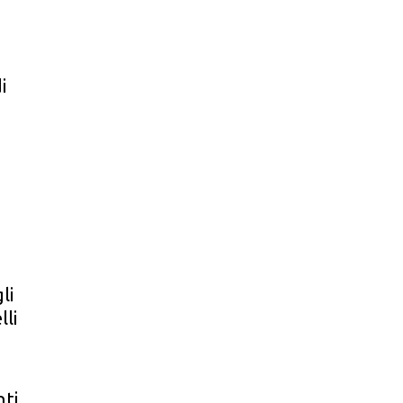
i
li
lli
ti,