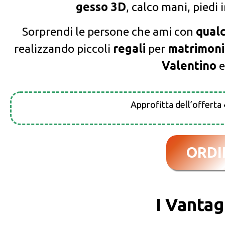
gesso 3D
, calco mani, piedi
Sorprendi le persone che ami con
qualc
realizzando piccoli
regali
per
matrimoni
Valentino
Approfitta dell’offerta
ORDI
I Vantag