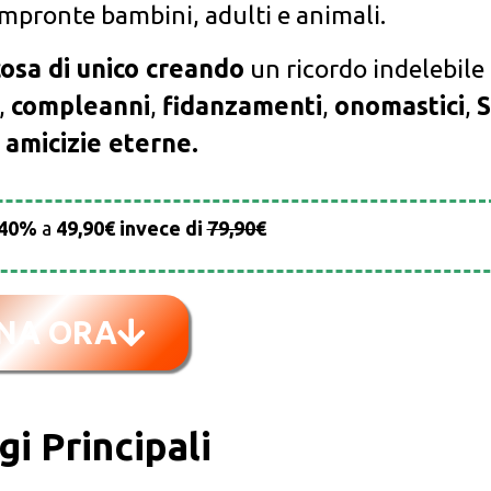
 impronte bambini, adulti e animali.
osa di unico creando
un ricordo indelebile
,
compleanni
,
fidanzamenti
,
onomastici
,
S
e
amicizie eterne.
40%
a
49,90€ invece di
79,90€
NA ORA
gi Principali