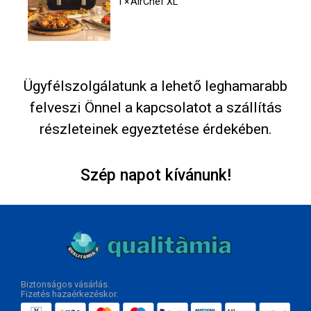
1 × AirChef XL
Ügyfélszolgálatunk a lehető leghamarabb
felveszi Önnel a kapcsolatot a szállítás
részleteinek egyeztetése érdekében.
Szép napot kívánunk!
Biztonságos vásárlás.
Fizetés hazaérkezéskor.