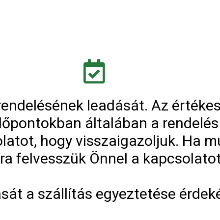
ndelésének leadását. Az értékesít
 időpontokban általában a rendelé
latot, hogy visszaigazoljuk. Ha mu
jra felvesszük Önnel a kapcsolatot
ását a szállítás egyeztetése érdek