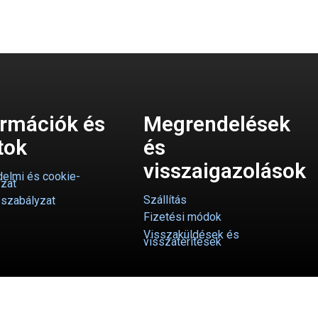
ormációk és
Megrendelések
tok
és
visszaigazolások
elmi és cookie-
zat
Szállítás
-szabályzat
Fizetési módok
Visszaküldések és
visszatérítések