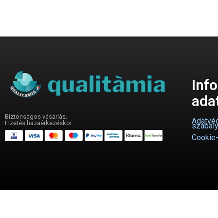
Inf
ada
Biztonságos vásárlás.
Adatvéd
Fizetés hazaérkezéskor.
szabály
Cookie