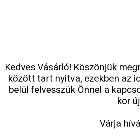
Kedves Vásárló! Köszönjük megre
között tart nyitva, ezekben az
belül felvesszük Önnel a kapcso
kor ú
Várja hív