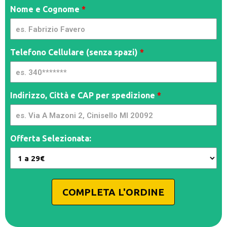
Spy
Nome e Cognome
*
Cam -
YSIMA
| PP
Telefono Cellulare (senza spazi)
*
Indirizzo, Città e CAP per spedizione
*
Offerta Selezionata:
COMPLETA L'ORDINE