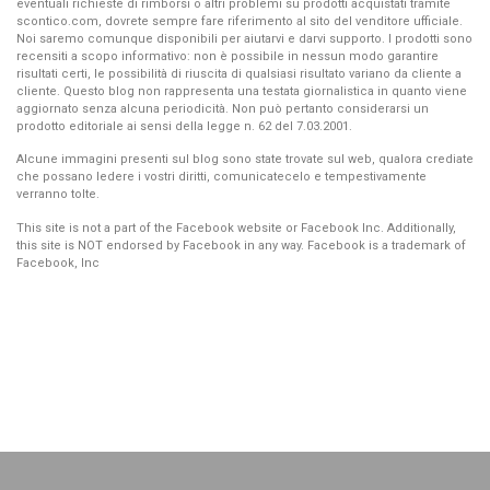
eventuali richieste di rimborsi o altri problemi su prodotti acquistati tramite
scontico.com, dovrete sempre fare riferimento al sito del venditore ufficiale.
Noi saremo comunque disponibili per aiutarvi e darvi supporto. I prodotti sono
recensiti a scopo informativo: non è possibile in nessun modo garantire
risultati certi, le possibilità di riuscita di qualsiasi risultato variano da cliente a
cliente. Questo blog non rappresenta una testata giornalistica in quanto viene
aggiornato senza alcuna periodicità. Non può pertanto considerarsi un
prodotto editoriale ai sensi della legge n. 62 del 7.03.2001.
Alcune immagini presenti sul blog sono state trovate sul web, qualora crediate
che possano ledere i vostri diritti, comunicatecelo e tempestivamente
verranno tolte.
This site is not a part of the Facebook website or Facebook Inc. Additionally,
this site is NOT endorsed by Facebook in any way. Facebook is a trademark of
Facebook, Inc