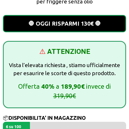
per friggere senza olio
🛑 OGGI RISPARMI 130€ 🛑
⚠️
ATTENZIONE
Vista l’elevata richiesta , stiamo ufficialmente
per esaurire le scorte di questo prodotto.
Offerta
40%
a
189,90€
invece di
31
9,90€
📦
DISPONIBILITA' IN MAGAZZINO
6 su 100