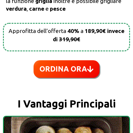
la funzione
griglia
inoltre è possibile grigliare
verdura
,
carne
e
pesce
Approfitta dell’offerta
40%
a
189,90€ invece
di
319,90€
ORDINA ORA
I Vantaggi Principali