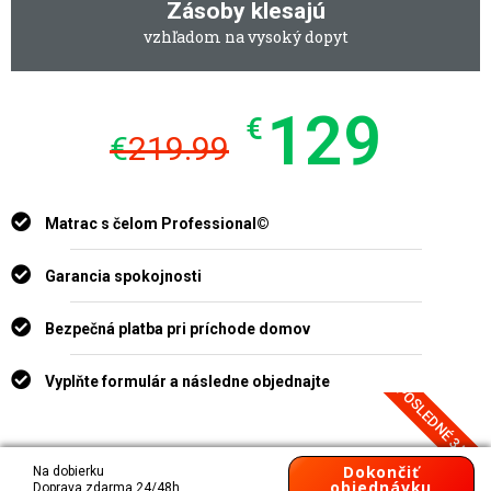
Zásoby klesajú
vzhľadom na vysoký dopyt
129
€
€
219.99
Matrac s čelom Professional©
Garancia spokojnosti
Bezpečná platba pri príchode domov
Vyplňte formulár a následne objednajte
POSLEDNÉ 3 KUSY
Dokončiť
Na dobierku
objednávku
Doprava zdarma 24/48h