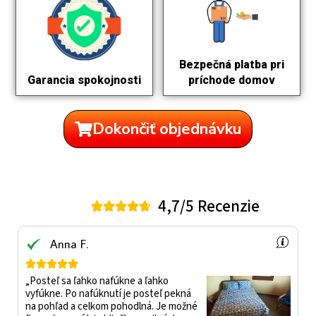
Bezpečná platba pri
príchode domov
Garancia spokojnosti
Dokončiť objednávku
4,7/5 Recenzie





Anna F.





„Posteľ sa ľahko nafúkne a ľahko
vyfúkne. Po nafúknutí je posteľ pekná
na pohľad a celkom pohodlná. Je možné