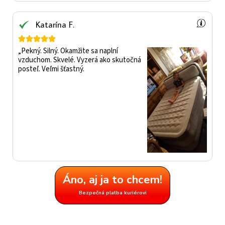
Katarína F.





„Pekný. Silný. Okamžite sa naplní
vzduchom. Skvelé. Vyzerá ako skutočná
posteľ. Veľmi šťastný.
Áno, aj ja to chcem!
Bezpečná platba kuriérovi