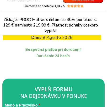
Priemerné hodnotenie 4,94 / 5





Získajte PRO© Matrac s čelom so 40% ponukou za
129
€ namiesto 219,99 €.
Platnosť ponuky čoskoro
vyprší:
Dnes
8 Agosto 2026
Bezpečná platba pri doručení
Doručenie 24 hodín
VYPLŇ FORMU
NA OBJEDNÁVKU V PONUKE
Materasso
Meno a Priezvisko
*