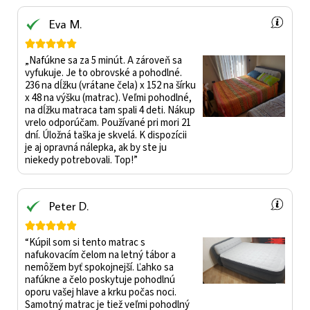
Eva M.





„Nafúkne sa za 5 minút. A zároveň sa
vyfukuje. Je to obrovské a pohodlné.
236 na dĺžku (vrátane čela) x 152 na šírku
x 48 na výšku (matrac). Veľmi pohodlné,
na dĺžku matraca tam spali 4 deti. Nákup
vrelo odporúčam. Používané pri mori 21
dní. Úložná taška je skvelá. K dispozícii
je aj opravná nálepka, ak by ste ju
niekedy potrebovali. Top!”
Peter D.





“Kúpil som si tento matrac s
nafukovacím čelom na letný tábor a
nemôžem byť spokojnejší. Ľahko sa
nafúkne a čelo poskytuje pohodlnú
oporu vašej hlave a krku počas noci.
Samotný matrac je tiež veľmi pohodlný