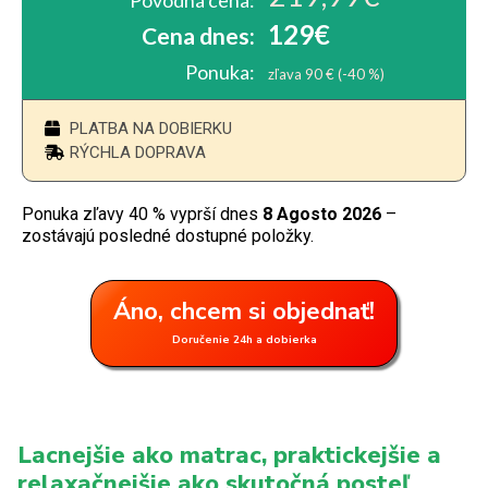
Pôvodná cena:
129€
Cena dnes:
Ponuka:
zľava 90 € (-40 %)
PLATBA NA DOBIERKU
RÝCHLA DOPRAVA
Ponuka zľavy 40 % vyprší dnes
8 Agosto 2026
–
zostávajú posledné dostupné položky.
Áno, chcem si objednať!
Doručenie 24h a dobierka
Lacnejšie ako matrac, praktickejšie a
relaxačnejšie ako skutočná posteľ