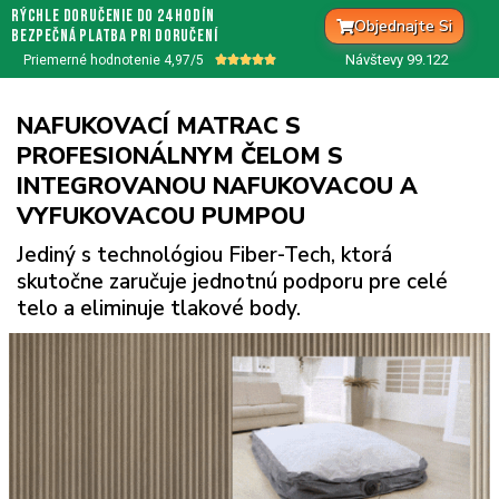
rýchle doručenie do 24 hodín
Objednajte Si
bezpečná platba pri doručení
Návštevy 99.
122
Priemerné hodnotenie 4,97/5





NAFUKOVACÍ MATRAC S
PROFESIONÁLNYM ČELOM S
INTEGROVANOU NAFUKOVACOU A
VYFUKOVACOU PUMPOU
Jediný s technológiou Fiber-Tech, ktorá
skutočne zaručuje jednotnú podporu pre celé
telo a eliminuje tlakové body.