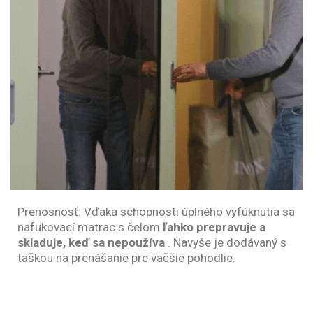
Prenosnosť: Vďaka schopnosti úplného vyfúknutia sa
nafukovací matrac s čelom
ľahko prepravuje a
skladuje, keď sa nepoužíva
. Navyše je dodávaný s
taškou na prenášanie pre väčšie pohodlie.