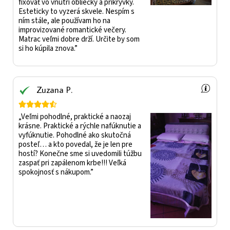
fixovať vo vnútri obliečky a prikrývky.
Esteticky to vyzerá skvele. Nespím s
ním stále, ale používam ho na
improvizované romantické večery.
Matrac veľmi dobre drží. Určite by som
si ho kúpila znova.”
Zuzana P.





„Veľmi pohodlné, praktické a naozaj
krásne. Praktické a rýchle nafúknutie a
vyfúknutie. Pohodlné ako skutočná
posteľ… a kto povedal, že je len pre
hostí? Konečne sme si uvedomili túžbu
zaspať pri zapálenom krbe!!! Veľká
spokojnosť s nákupom.”