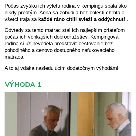
Počas zvyšku ich výletu rodina v kempingu spala ako
nikdy predtým. Anna sa zobudila bez bolesti chrbta a
všetci traja sa
každé ráno cítili svieži a oddýchnutí
.
Odvtedy sa tento matrac stal ich najlepším priateľom
počas ich vonkajších dobrodružstiev. Kempingová
rodina si už nevedela predstaviť cestovanie bez
pohodlného a cenovo dostupného nafukovacieho
matraca.
A to aj vďaka nasledujúcim dodatočným výhodám!
VÝHODA 1