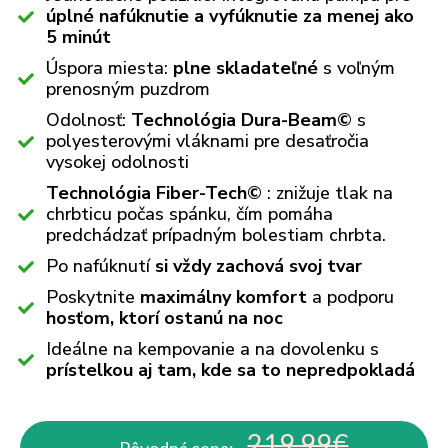
úplné nafúknutie a vyfúknutie za menej ako
5 minút
Úspora miesta:
plne skladateľné
s voľným
prenosným puzdrom
Odolnosť:
Technológia Dura-Beam©
s
polyesterovými vláknami pre desaťročia
vysokej odolnosti
Technológia Fiber-Tech©
: znižuje tlak na
chrbticu počas spánku, čím pomáha
predchádzať prípadným bolestiam chrbta.
Po nafúknutí
si vždy zachová svoj tvar
Poskytnite
maximálny komfort
a podporu
hosťom, ktorí ostanú na noc
Ideálne na kempovanie a na dovolenku s
prístelkou aj tam, kde sa to nepredpokladá
219,99€