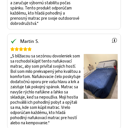
a zaručuje výbornú stabilitu počas
spánku. Tento produkt odporúčam
každému, kto hľadá pohodlný a
prenosný matrac pre svoje outdoorové
dobrodružstvá.“
Martin S.





„S blížiacou sa sezónou dovoleniek som
sa rozhodol kúpiť tento nafukovací
matrac, aby som privítal svojich hostí.
Bol som milo prekvapený jeho kvalitou a
komfortom. Nafukovacie čelo poskytuje
dodatočnú oporu pre vašu hlavu a krk a
zaisťuje tak pokojný spánok. Matrac sa
navyše rýchlo nafúkne a ľahko sa
skladuje, keď sa nepoužíva. Moji hostia
pochválili ich pohodlný pobyt a opýtali
sa ma, kde som kúpil matrac. Vrelo
odporúčam každému, kto hľadá
pohodlný nafukovací matrac pre hostí
alebo na kempovanie.“