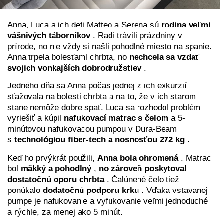
Anna, Luca a ich deti Matteo a Serena sú
rodina veľmi
vášnivých táborníkov
. Radi trávili prázdniny v
prírode, no nie vždy si našli pohodlné miesto na spanie.
Anna trpela bolesťami chrbta, no
nechcela sa vzdať
svojich vonkajších dobrodružstiev
.
Jedného dňa sa Anna počas jednej z ich exkurzií
sťažovala na bolesti chrbta a na to, že v ich starom
stane nemôže dobre spať. Luca sa rozhodol problém
vyriešiť a kúpil
nafukovací matrac s čelom
a 5-
minútovou nafukovacou pumpou v Dura-Beam
s
technológiou fiber-tech a nosnosťou 272 kg
.
Keď ho prvýkrát použili,
Anna bola ohromená
. Matrac
bol
mäkký a pohodlný
,
no zároveň poskytoval
dostatočnú oporu chrbta
. Čalúnené čelo tiež
ponúkalo
dodatočnú podporu krku
. Vďaka vstavanej
pumpe je nafukovanie a vyfukovanie veľmi jednoduché
a rýchle, za menej ako 5 minút.