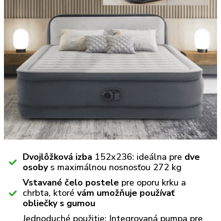
Dvojlôžková izba
152x236: ideálna pre
dve
osoby
s maximálnou nosnosťou 272 kg
Vstavané čelo postele
pre oporu krku a
chrbta, ktoré
vám umožňuje používať
obliečky s gumou
Jednoduché použitie: Integrovaná pumpa pre