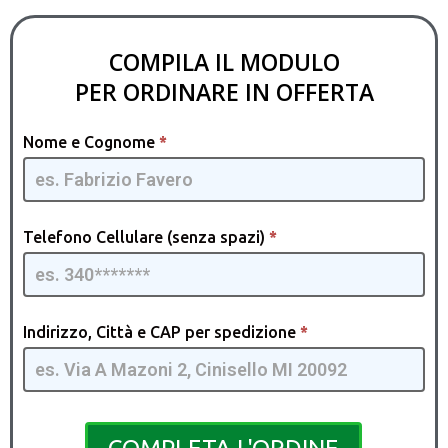
COMPILA IL MODULO
PER ORDINARE IN OFFERTA
Paint Pro
Nome e Cognome
*
[IT] -
GpmQMIA
| 07
Telefono Cellulare (senza spazi)
*
Indirizzo, Città e CAP per spedizione
*