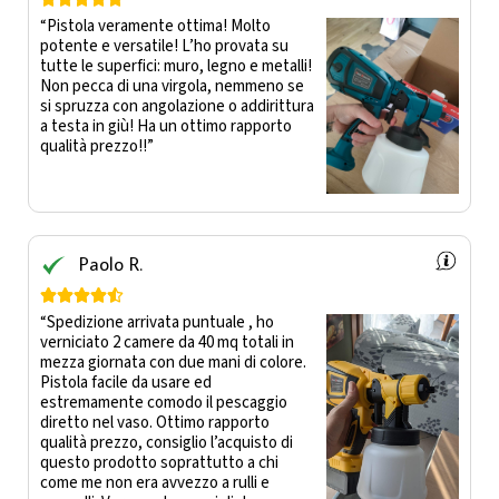
“Pistola veramente ottima! Molto
potente e versatile! L’ho provata su
tutte le superfici: muro, legno e metalli!
Non pecca di una virgola, nemmeno se
si spruzza con angolazione o addirittura
a testa in giù! Ha un ottimo rapporto
qualità prezzo!!”
Paolo R.





“Spedizione arrivata puntuale , ho
verniciato 2 camere da 40 mq totali in
mezza giornata con due mani di colore.
Pistola facile da usare ed
estremamente comodo il pescaggio
diretto nel vaso. Ottimo rapporto
qualità prezzo, consiglio l’acquisto di
questo prodotto soprattutto a chi
come me non era avvezzo a rulli e