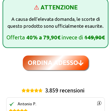
⚠️
ATTENZIONE
A causa dell’elevata domanda, le scorte di
questo prodotto sono ufficialmente esaurite.
Offerta
40%
a
79,90€
invece di
149,90€
ORDINA ADESSO
3.859 recensioni





Antonio P.




