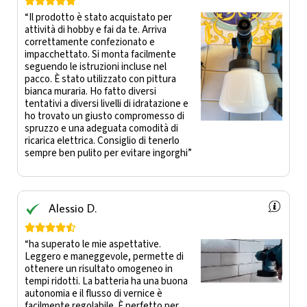





“Il prodotto è stato acquistato per
attività di hobby e fai da te. Arriva
correttamente confezionato e
impacchettato. Si monta facilmente
seguendo le istruzioni incluse nel
pacco. È stato utilizzato con pittura
bianca muraria. Ho fatto diversi
tentativi a diversi livelli di idratazione e
ho trovato un giusto compromesso di
spruzzo e una adeguata comodità di
ricarica elettrica. Consiglio di tenerlo
sempre ben pulito per evitare ingorghi”
Alessio D.





“ha superato le mie aspettative.
Leggero e maneggevole, permette di
ottenere un risultato omogeneo in
tempi ridotti. La batteria ha una buona
autonomia e il flusso di vernice è
facilmente regolabile. È perfetto per