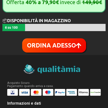
Offerta
40%
a
79,90€
invece di
149,90€
📦
DISPONIBILITÀ IN MAGAZZINO
6 su 100
ORDINA ADESSO
Acquisto Sicuro.
Pagamento quando arriva a casa.
Informazioni e dati