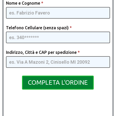
Paint
Nome e Cognome
*
Pro
[IT] -
GQMIA
| 07
Telefono Cellulare (senza spazi)
*
Indirizzo, Città e CAP per spedizione
*
COMPLETA L'ORDINE