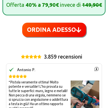
Offerta
40%
a
79,90€
invece di
149,90€
ORDINA ADESSO
3.859 recensioni





Antonio P.





“Pistola veramente ottima! Molto
potente e versatile! L’ho provata su
tutte le superfici: muro, legno e metalli!
Non pecca di una virgola, nemmeno se
si spruzza con angolazione o addirittura
a testa in giù! Ha un ottimo rapporto