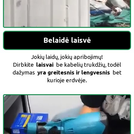
Belaidė laisvė
Jokių laidų, jokių apribojimų!
Dirbkite
laisvai
be kabelių trukdžių, todėl
dažymas
yra greitesnis ir lengvesnis
bet
kurioje erdvėje.