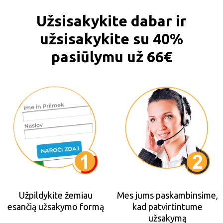
Užsisakykite dabar ir
užsisakykite su 40%
pasiūlymu už 66€
Užpildykite žemiau
Mes jums paskambinsime,
esančią užsakymo formą
kad patvirtintume
užsakymą