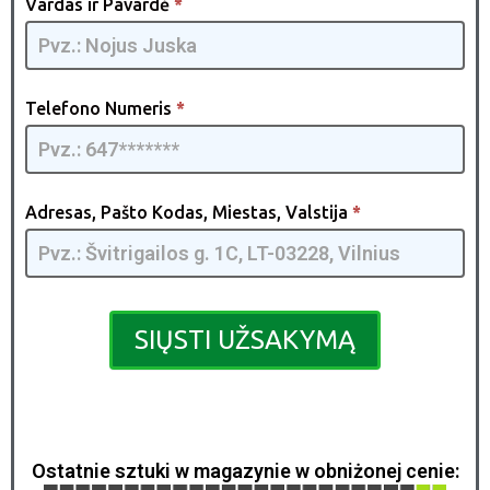
Vardas ir Pavardė
*
Gun
[LT] -
GQMIA
| 02
Telefono Numeris
*
Adresas, Pašto Kodas, Miestas, Valstija
*
SIŲSTI UŽSAKYMĄ
Ostatnie sztuki w magazynie w obniżonej cenie: