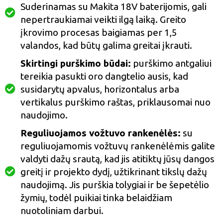
Suderinamas su Makita 18V baterijomis, gali
nepertraukiamai veikti ilgą laiką. Greito
įkrovimo procesas baigiamas per 1,5
valandos, kad būtų galima greitai įkrauti.
Skirtingi purškimo būdai:
purškimo antgaliui
tereikia pasukti oro dangtelio ausis, kad
susidarytų apvalus, horizontalus arba
vertikalus purškimo raštas, priklausomai nuo
naudojimo.
Reguliuojamos vožtuvo rankenėlės:
su
reguliuojamomis vožtuvų rankenėlėmis galite
valdyti dažų srautą, kad jis atitiktų jūsų dangos
greitį ir projekto dydį, užtikrinant tikslų dažų
naudojimą. Jis purškia tolygiai ir be šepetėlio
žymių, todėl puikiai tinka belaidžiam
nuotoliniam darbui.