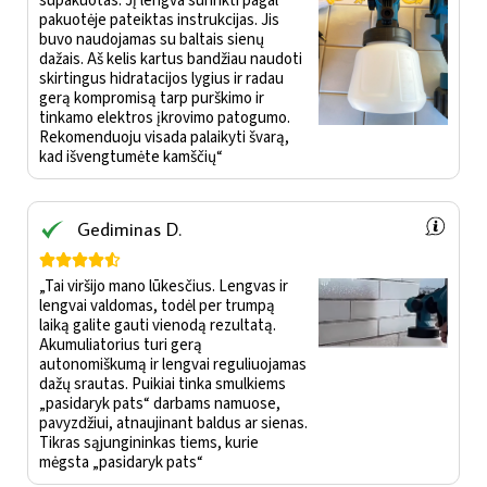
supakuotas. Jį lengva surinkti pagal
pakuotėje pateiktas instrukcijas. Jis
buvo naudojamas su baltais sienų
dažais. Aš kelis kartus bandžiau naudoti
skirtingus hidratacijos lygius ir radau
gerą kompromisą tarp purškimo ir
tinkamo elektros įkrovimo patogumo.
Rekomenduoju visada palaikyti švarą,
kad išvengtumėte kamščių“
Gediminas D.





„Tai viršijo mano lūkesčius. Lengvas ir
lengvai valdomas, todėl per trumpą
laiką galite gauti vienodą rezultatą.
Akumuliatorius turi gerą
autonomiškumą ir lengvai reguliuojamas
dažų srautas. Puikiai tinka smulkiems
„pasidaryk pats“ darbams namuose,
pavyzdžiui, atnaujinant baldus ar sienas.
Tikras sąjungininkas tiems, kurie
mėgsta „pasidaryk pats“