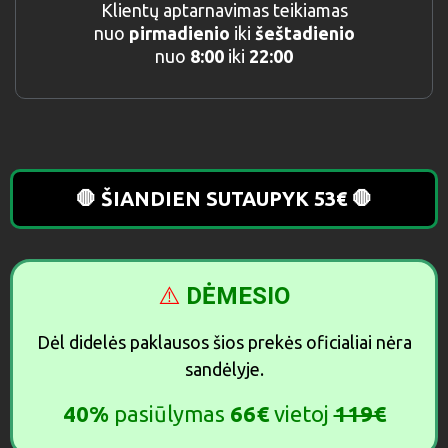
Klientų aptarnavimas teikiamas
nuo
pirmadienio
iki
šeštadienio
nuo
8:00
iki
22:00
🛑 ŠIANDIEN SUTAUPYK 53€ 🛑
⚠️
DĖMESIO
Dėl didelės paklausos šios prekės oficialiai nėra
sandėlyje.
40%
pasiūlymas
66€
vietoj
119€