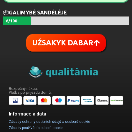
📦
GALIMYBĖ SANDĖLĖJE
6/100
UŽSAKYK DABAR
Bezpečný nákup.
Platba po příjezdu domů.
Informace a data
Zásady ochrany osobních údajů a souborů cookie
Zásady používání souborů cookie