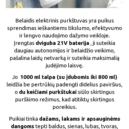
Belaidis elektrinis purkštuvas yra puikus
sprendimas ieškantiems tikslumo, efektyvumo
ir lengvo naudojimo dažymo veikloje.
Įrengtas
dviguba 21V baterija
, ji suteikia
daugiau autonomijos ir belaidžio veikimo,
pašalina laidų netvarką ir suteikia maksimalią
judėjimo laisvę.
Jo
1000 ml talpa (su įdubomis iki 800 ml)
leidžia be pertrūkių padengti didelius paviršius,
o
du keičiami purkštukai
siūlo skirtingus
purškimo režimus, kad atitiktų skirtingus
poreikius.
Puikiai tinka
dažams, lakams ir apsauginėms
dangoms
tepti baldus, sienas, lubas, tvoras,