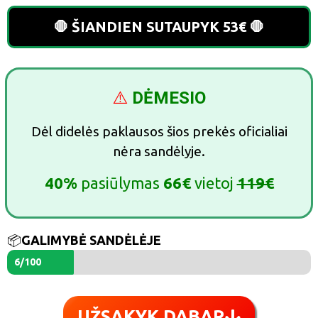
🛑 ŠIANDIEN SUTAUPYK 53€ 🛑
⚠️
DĖMESIO
Dėl didelės paklausos šios prekės oficialiai
nėra sandėlyje.
40%
pasiūlymas
66€
vietoj
119€
📦
GALIMYBĖ SANDĖLĖJE
6/100
UŽSAKYK DABAR