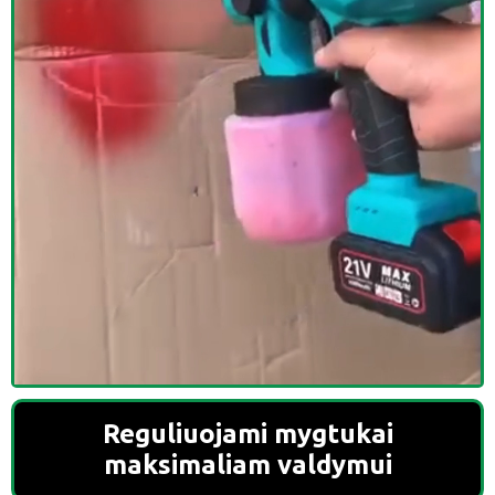
Reguliuojami mygtukai
maksimaliam valdymui