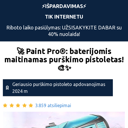
⚡️IŠPARDAVIMAS⚡️
TIK INTERNETU
Riboto laiko pasiūlymas: UŽSISAKYKITE DABAR su
40% nuolaida!
🚀 Paint Pro®: baterijomis
maitinamas purškimo pistoletas!
🎨✨
Geriausio purškimo pistoleto apdovanojimas
2024 m
3.859 atsiliepimai