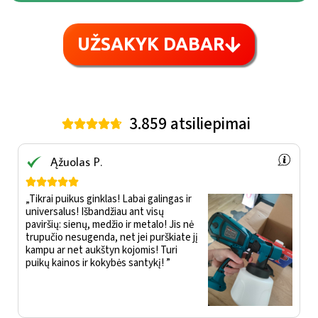
UŽSAKYK DABAR
3.859 atsiliepimai





Ąžuolas P.





„Tikrai puikus ginklas! Labai galingas ir
universalus! Išbandžiau ant visų
paviršių: sienų, medžio ir metalo! Jis nė
trupučio nesugenda, net jei purškiate jį
kampu ar net aukštyn kojomis! Turi
puikų kainos ir kokybės santykį! ”