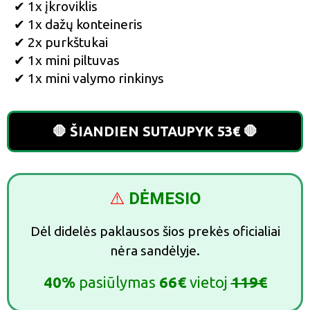
✔ 1x įkroviklis
✔ 1x dažų konteineris
✔ 2x purkštukai
✔ 1x mini piltuvas
✔ 1x mini valymo rinkinys
🛑 ŠIANDIEN SUTAUPYK 53€ 🛑
⚠️
DĖMESIO
Dėl didelės paklausos šios prekės oficialiai
nėra sandėlyje.
40%
pasiūlymas
66€
vietoj
119€