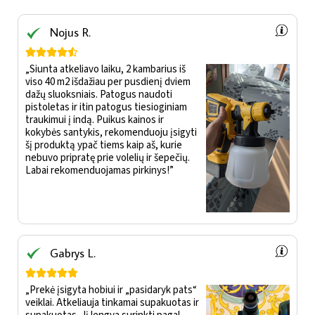
Nojus R.





„Siunta atkeliavo laiku, 2 kambarius iš
viso 40 m2 išdažiau per pusdienį dviem
dažų sluoksniais. Patogus naudoti
pistoletas ir itin patogus tiesioginiam
traukimui į indą. Puikus kainos ir
kokybės santykis, rekomenduoju įsigyti
šį produktą ypač tiems kaip aš, kurie
nebuvo pripratę prie volelių ir šepečių.
Labai rekomenduojamas pirkinys!”
Gabrys L.





„Prekė įsigyta hobiui ir „pasidaryk pats“
veiklai. Atkeliauja tinkamai supakuotas ir