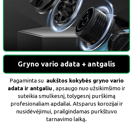
Gryno vario adata + antgalis
Pagaminta su
aukštos kokybės gryno vario
adata ir antgaliu
, apsaugo nuo užsikimšimo ir
suteikia smulkesnį, tolygesnį purškimą
profesionaliam apdailai. Atsparus korozijai ir
nusidėvėjimui, prailgindamas purkštuvo
tarnavimo laiką.