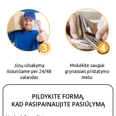
Jūsų užsakymą
Mokėkite saugiai
išsiunčiame per 24/48
grynaisiais pristatymo
valandas
metu
PILDYKITE FORMĄ,
KAD PASIPAINAUJITE PASIŪLYMĄ
Paint