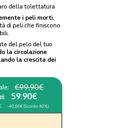
aro della tolettatura
emente i peli morti
,
à di peli che finiscono
ili.
te del pelo del tuo
o la circolazione
ando la crescita dei
€99,90€
ale:
59,90€
i:
:
-40,00€ (Sconto 40%)