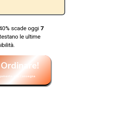
 -40% scade oggi
7
Restano le ultime
bilità.
 Ordinare!
gamento alla Consegna