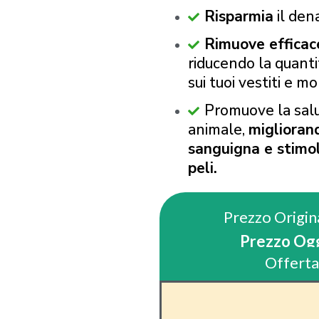
Risparmia
il den
Rimuove efficac
riducendo la quantit
sui tuoi vestiti e mob
Promuove la salu
animale,
migliorand
sanguigna e stimol
peli.
Prezzo Origin
Prezzo Ogg
Offerta