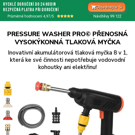
rychlé doručení do 24 hodin
Objednejte Si
bezpečná platba při doručení
Návštěvy 99.
122
Průměrné hodnocení 4,97/5





PRESSURE WASHER PRO© PŘENOSNÁ
VYSOKÝKONNÁ TLAKOVÁ MYČKA
Inovativní akumulátorová tlaková myčka 8 v 1,
která ke své činnosti nepotřebuje vodovodní
kohoutky ani elektřinu!