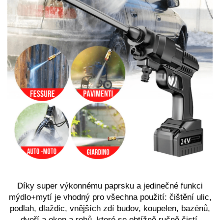
Díky super výkonnému paprsku a jedinečné funkci
mýdlo+mytí je vhodný pro všechna použití: čištění ulic,
podlah, dlaždic, vnějších zdí budov, koupelen, bazénů,
dveří a oken a rohů, které se obtížně ručně čistí.