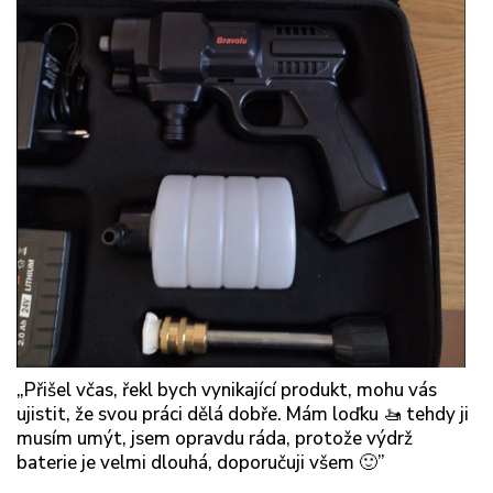
„Přišel včas, řekl bych vynikající produkt, mohu vás
ujistit, že svou práci dělá dobře. Mám loďku 🚤 tehdy ji
musím umýt, jsem opravdu ráda, protože výdrž
baterie je velmi dlouhá, doporučuji všem 🙂”