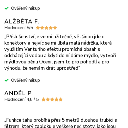
Ověřený nákup
ALŽBĚTA F.
Hodnocení 5/5





„Příslušenství je velmi užitečné, většinou jde o
konektory a nejvíc se mi líbila malá nádržka, která
využitím Venturiho efektu promíchá obsah s
odcházející vodou a když do ní dáme mýdlo, vytvoří
mýdlovou pěnu Ocenil jsem to pro pohodlí a pro
výhodu, že nemám drát uprostřed“
Ověřený nákup
ANDĚL P.
Hodnocení 4,8 / 5





„Funkce tahu probíhá přes 5 metrů dlouhou trubici s
filtrem, který zablokuje veškeré nečistoty, jako jsou