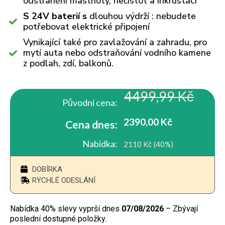
odstranění mastnoty, nečistot a inkrustací
S 24V baterií s
dlouhou výdrží : nebudete
potřebovat elektrické připojení
Vynikající také pro zavlažování a zahradu, pro
mytí auta nebo odstraňování vodního kamene
z podlah, zdí, balkonů.
4499,99 Kč
Původní cena:
2390,00 Kč
Cena dnes:
Nabídka:
2110 Kč (40%)
DOBÍRKA
RYCHLÉ ODESLÁNÍ
Nabídka 40% slevy vyprší dnes
07/08/2026
– Zbývají
poslední dostupné položky.