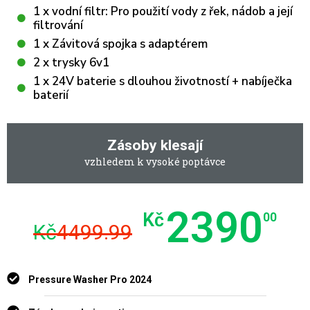
1 x vodní filtr: Pro použití vody z řek, nádob a její
filtrování
1 x Závitová spojka s adaptérem
2 x trysky 6v1
1 x 24V baterie s dlouhou životností + nabíječka
baterií
Zásoby klesají
vzhledem k vysoké poptávce
2390
Kč
00
Kč
4499.99
Pressure Washer Pro 2024