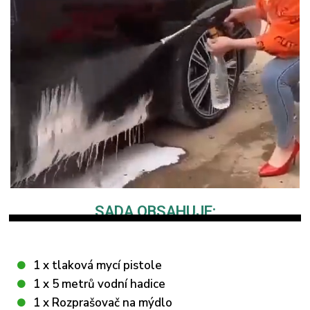
SADA OBSAHUJE:
1 x tlaková mycí pistole
1 x 5 metrů vodní hadice
1 x Rozprašovač na mýdlo