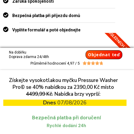
Záruka spokojenosti
Bezpečná platba při příjezdu domů
Vyplňte formulář a poté objednejte
POSLEDNÍCH 7 KUS
Na dobírku
Objednat teď
Doprava zdarma 24/48h
Průměrné hodnocení 4,97 / 5





Získejte vysokotlakou myčku Pressure Washer
Pro© se 40% nabídkou za 2390,00 Kč místo
4499,99 Kč.
Nabídka brzy vyprší:
Dnes
07/08/2026
Bezpečná platba při doručení
Rychlé dodání 24h