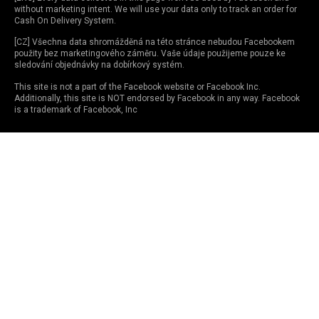
without marketing intent. We will use your data only to track an order for
Cash On Delivery System.
[CZ] Všechna data shromážděná na této stránce nebudou Facebookem
použity bez marketingového záměru. Vaše údaje použijeme pouze ke
sledování objednávky na dobírkový systém.
This site is not a part of the Facebook website or Facebook Inc.
Additionally, this site is NOT endorsed by Facebook in any way. Facebook
is a trademark of Facebook, Inc