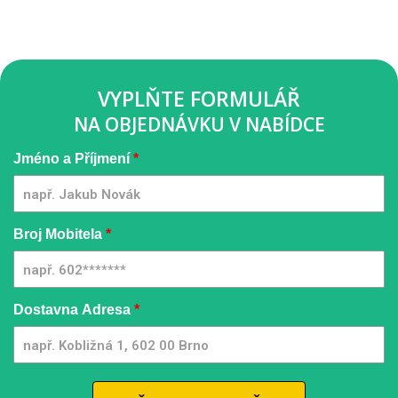
VYPLŇTE FORMULÁŘ
NA OBJEDNÁVKU V NABÍDCE
Pressure
Jméno a Příjmení
*
Washer
[CZ] -
GQMIA |
UN
Broj Mobitela
*
Dostavna Adresa
*