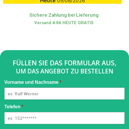
Heute
09/08/2026
Sichere Zahlung bei Lieferung
Versand
4.5€
HEUTE GRATIS
FÜLLEN SIE DAS FORMULAR AUS,
UM DAS ANGEBOT ZU BESTELLEN
Pressure
Vorname und Nachname
*
Washer
[DE] -
GQMIA |
02
Telefon
*