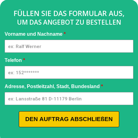
FÜLLEN SIE DAS FORMULAR AUS,
UM DAS ANGEBOT ZU BESTELLEN
Pressure
Vorname und Nachname
*
Washer
[DE] -
GQMIA |
02
Telefon
*
Adresse, Postleitzahl, Stadt, Bundesland
*
DEN AUFTRAG ABSCHLIEßEN