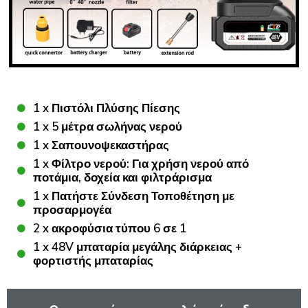
1 x Πιστόλι Πλύσης Πίεσης
1 x 5 μέτρα σωλήνας νερού
1 x Σαπουνοψεκαστήρας
1 x Φίλτρο νερού: Για χρήση νερού από
ποτάμια, δοχεία και φιλτράρισμα
1 x Πατήστε Σύνδεση Τοποθέτηση με
προσαρμογέα
2 x ακροφύσια τύπου 6 σε 1
1 x 48V μπαταρία μεγάλης διάρκειας +
φορτιστής μπαταρίας