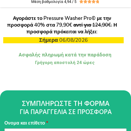
Μέση βαθμολογία 4,94 / 5





Αγοράστε το Pressure Washer Pro© με την
προσφορά 40% στα 79,90€
αντί για 124,90€.
Η
προσφορά πρόκειται να λήξει:
Σήμερα
06/08/2026
Ασφαλής πληρωμή κατά την παράδοση
Γρήγορη αποστολή 24 ώρες
ΣΥΜΠΛΗΡΩΣΤΕ ΤΗ ΦΟΡΜΑ
ΓΙΑ ΠΑΡΑΓΓΕΛΙΑ ΣΕ ΠΡΟΣΦΟΡΑ
Pressure
Ονομα και επίθετο
*
Washer