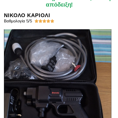
απόδειξη!
ΝΙΚΟΛΟ ΚΑΡΙΟΛΙ
Βαθμολογία 5/5




