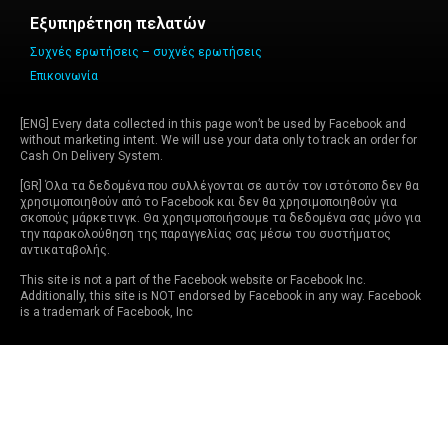
Εξυπηρέτηση πελατών
Συχνές ερωτήσεις – συχνές ερωτήσεις
Επικοινωνία
[ENG] Every data collected in this page won’t be used by Facebook and
without marketing intent. We will use your data only to track an order for
Cash On Delivery System.
[GR] Όλα τα δεδομένα που συλλέγονται σε αυτόν τον ιστότοπο δεν θα
χρησιμοποιηθούν από το Facebook και δεν θα χρησιμοποιηθούν για
σκοπούς μάρκετινγκ. Θα χρησιμοποιήσουμε τα δεδομένα σας μόνο για
την παρακολούθηση της παραγγελίας σας μέσω του συστήματος
αντικαταβολής.
This site is not a part of the Facebook website or Facebook Inc.
Additionally, this site is NOT endorsed by Facebook in any way. Facebook
is a trademark of Facebook, Inc