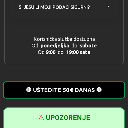
5: JESU LI MOJI PODACI SIGURNI?
Korisnička služba dostupna
Od
ponedjeljka
do
subote
Od
9:00
do
19:00 sata
🛑 UŠTEDITE 50 € DANAS 🛑
⚠️
UPOZORENJE