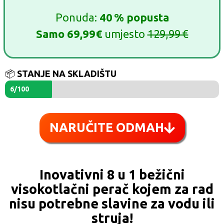
Ponuda:
40 % popusta
Samo 69,99€
umjesto
129,99 €
📦
STANJE NA SKLADIŠTU
6/100
NARUČITE ODMAH
Inovativni 8 u 1 bežični
visokotlačni perač kojem za rad
nisu potrebne slavine za vodu ili
struja!