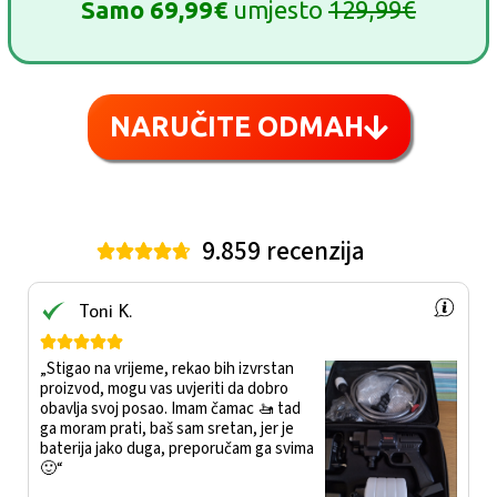
Samo 69,99€
umjesto
129,99€
NARUČITE ODMAH
9.859 recenzija





Toni K.





„Stigao na vrijeme, rekao bih izvrstan
proizvod, mogu vas uvjeriti da dobro
obavlja svoj posao. Imam čamac 🚤 tad
ga moram prati, baš sam sretan, jer je
baterija jako duga, preporučam ga svima
🙂“