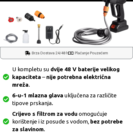
Brza Dostava 24/48 h
Plaćanje Pouzećem
U kompletu su
dvije 48 V baterije velikog
kapaciteta
–
nije potrebna električna
mreža
.
6-u-1 mlazna glava
uključena za različite
tipove prskanja.
Crijevo s filtrom za vodu
omogućuje
korištenje i iz posude s vodom,
bez potrebe
za slavinom
.