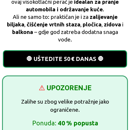
ovaj visokotlačni perač je
idealan za pranje
automobila i održavanje kuće
.
Ali ne samo to: praktičan je i za
zalijevanje
biljaka
,
čišćenje vrtnih staza
,
pločica
,
zidova
i
balkona
– gdje god zatreba dodatna snaga
vode.
🛑 UŠTEDITE 50 € DANAS 🛑
⚠️
UPOZORENJE
Zalihe su zbog velike potražnje jako
ograničene.
Ponuda:
40 % popusta