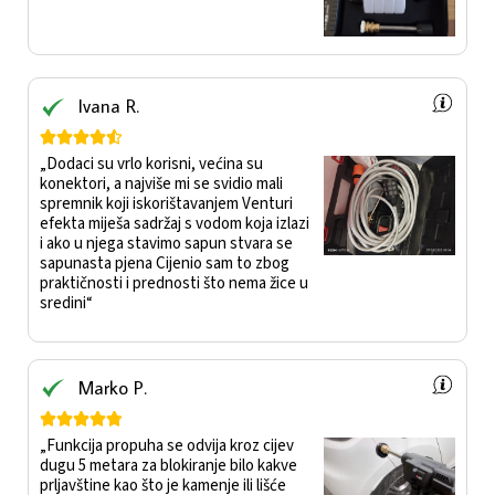
Ivana R.





„Dodaci su vrlo korisni, većina su
konektori, a najviše mi se svidio mali
spremnik koji iskorištavanjem Venturi
efekta miješa sadržaj s vodom koja izlazi
i ako u njega stavimo sapun stvara se
sapunasta pjena Cijenio sam to zbog
praktičnosti i prednosti što nema žice u
sredini“
Marko P.





„Funkcija propuha se odvija kroz cijev
dugu 5 metara za blokiranje bilo kakve
prljavštine kao što je kamenje ili lišće