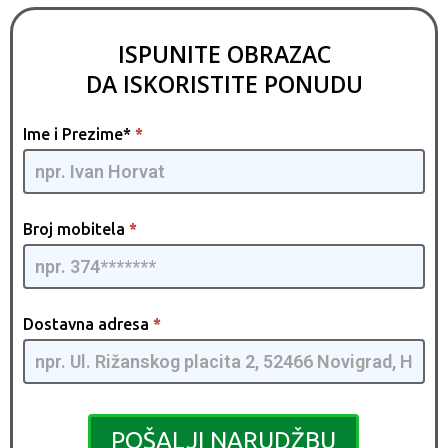
ISPUNITE OBRAZAC
DA ISKORISTITE PONUDU
Pressure
Ime i Prezime*
*
Washer
[HR] -
G3pmQMIA
| 02
Broj mobitela
*
Dostavna adresa
*
POŠALJI NARUDŽBU