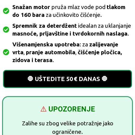
Snažan motor
pruža mlaz vode pod
tlakom
do 160 bara
za učinkovito čišćenje.
Spremnik za deterdžent
idealan za uklanjanje
masnoće, prljavštine i tvrdokornih naslaga
.
Višenamjenska upotreba
: za
zalijevanje
vrta
,
pranje automobila
,
čišćenje pločica,
zidova i terasa
.
🛑 UŠTEDITE 50 € DANAS 🛑
⚠️
UPOZORENJE
Zalihe su zbog velike potražnje jako
ograničene.