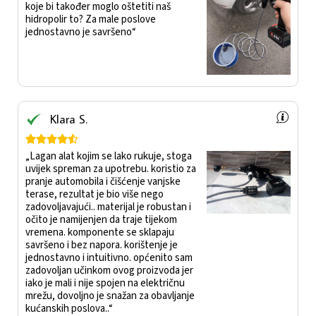
koje bi također moglo oštetiti naš
hidropolir to? Za male poslove
jednostavno je savršeno“
Klara S.





„Lagan alat kojim se lako rukuje, stoga
uvijek spreman za upotrebu. koristio za
pranje automobila i čišćenje vanjske
terase, rezultat je bio više nego
zadovoljavajući.. materijal je robustan i
očito je namijenjen da traje tijekom
vremena. komponente se sklapaju
savršeno i bez napora. korištenje je
jednostavno i intuitivno. općenito sam
zadovoljan učinkom ovog proizvoda jer
iako je mali i nije spojen na električnu
mrežu, dovoljno je snažan za obavljanje
kućanskih poslova..“