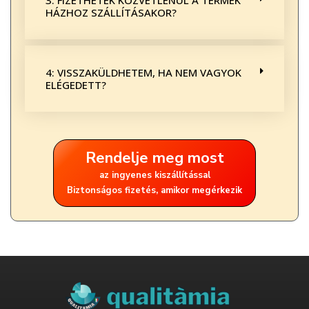
3: FIZETHETEK KÖZVETLENÜL A TERMÉK
HÁZHOZ SZÁLLÍTÁSAKOR?
4: VISSZAKÜLDHETEM, HA NEM VAGYOK
ELÉGEDETT?
Rendelje meg most
az ingyenes kiszállítással
Biztonságos fizetés, amikor megérkezik