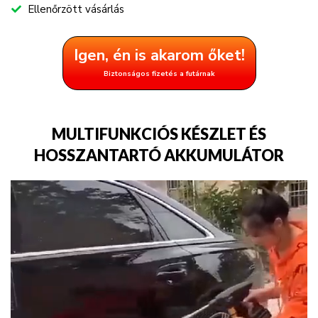
Ellenőrzött vásárlás
Igen, én is akarom őket!
Biztonságos fizetés a futárnak
MULTIFUNKCIÓS KÉSZLET ÉS
HOSSZANTARTÓ AKKUMULÁTOR