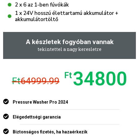
2 x 6 az 1-ben fúvókák
1 x 24V hosszú élettartamú akkumulátor +
akkumulátortöltő
A készletek fogyóban vannak
tekintettel a nagy keresletre
34800
Ft
Ft
64999.99
Pressure Washer Pro 2024
Elégedettségi garancia
Biztonságos fizetés, ha hazaérkezik