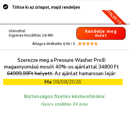
Töltse ki az űrlapot, majd rendeljen
UTOLSÓ 7 DARAB
Rendelje meg
Utánvéttel
most
Ingyenes kiszállítás 24/48h
Átlagos értékelés 4,94 / 5





Szerezze meg a Pressure Washer Pro©
magasnyomású mosót 40%-os ajánlattal 34800 Ft
64999,99Ft helyett.
Az ajánlat hamarosan lejár:
Ma
08/08/2026
Biztonságos fizetés kézbesítéskor
Gyors szállítás 24 órás