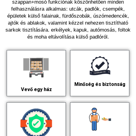
szappan+mosó funkciónak köszönhetően minden
felhasználásra alkalmas: utcák, padlók, csempék,
épületek külső falainak, fürdőszobák, úszómedencék,
ajtók és ablakok, valamint kézzel nehezen tisztítható
sarkok tisztítására. erkélyek, kapuk, autómosás, foltok
és moha eltávolítása külső padlóról.
Minőség és biztonság
Vevő egy ház