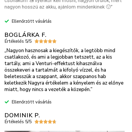
csónakom 🚤 ilyenkor kell mosni, nagyon örülök, mert
nagyon hosszú az akku, ajánlom mindenkinek 🙂”
Ellenőrzött vásárlás
BOGLÁRKA F.
Értékelés 5/5





„Nagyon hasznosak a kiegészítők, a legtöbb mind
csatlakozó, és ami a legjobban tetszett, az a kis
tartály, ami a Venturi-effektust kihasználva
összekeveri a tartalmát a kifolyó vízzel, és ha
beletesszük a szappant, akkor szappanos hab
keletkezik Nagyra értékelem a kényelem és az előnye
miatt, hogy nincs a vezeték a közepén.”
Ellenőrzött vásárlás
DOMINIK P.
Értékelés 5/5




