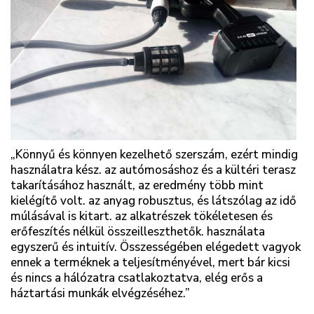
„Könnyű és könnyen kezelhető szerszám, ezért mindig
használatra kész. az autómosáshoz és a kültéri terasz
takarításához használt, az eredmény több mint
kielégítő volt. az anyag robusztus, és látszólag az idő
múlásával is kitart. az alkatrészek tökéletesen és
erőfeszítés nélkül összeilleszthetők. használata
egyszerű és intuitív. Összességében elégedett vagyok
ennek a terméknek a teljesítményével, mert bár kicsi
és nincs a hálózatra csatlakoztatva, elég erős a
háztartási munkák elvégzéséhez.”