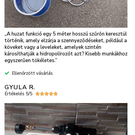
„A huzat funkció egy 5 méter hosszú szűrőn keresztül
történik, amely elzárja a szennyeződéseket, például a
köveket vagy a leveleket, amelyek szintén
károsíthatják a hidropolírozót azt? Kisebb munkákhoz
egyszerűen tökéletes.”
Ellenőrzött vásárlás
GYULA R.
Értékelés 5/5




