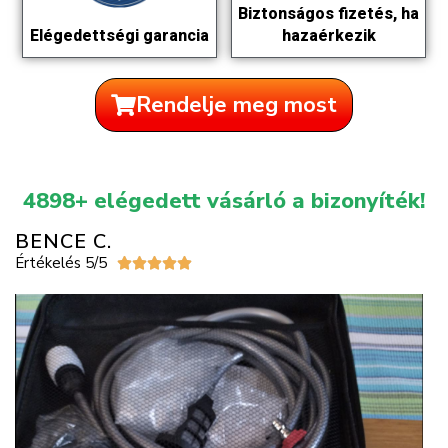
Biztonságos fizetés, ha
hazaérkezik
Elégedettségi garancia
Rendelje meg most
4898+ elégedett vásárló a bizonyíték!
BENCE C.
Értékelés 5/5




