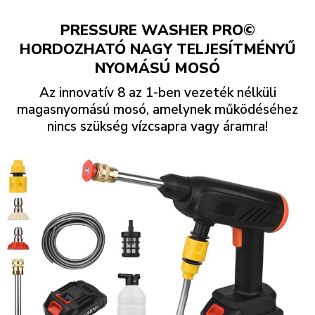
PRESSURE WASHER PRO©
HORDOZHATÓ NAGY TELJESÍTMÉNYŰ
NYOMÁSÚ MOSÓ
Az innovatív 8 az 1-ben vezeték nélküli
magasnyomású mosó, amelynek működéséhez
nincs szükség vízcsapra vagy áramra!