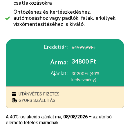
csatlakozásokra
Öntözéshez és kertészkedéshez,
autómosáshoz vagy padlók, falak, erkélyek
vízkőmentesítéséhez is kiváló.
Eredeti ár:
64999,99Ft
34800 Ft
Ár ma:
Ajánlat:
30200Ft (40%
kedvezmény)
UTÁNVÉTES FIZETÉS
GYORS SZÁLLÍTÁS
A 40%-os akciós ajánlat ma,
08/08/2026
– az utolsó
elérhető tételek maradnak.