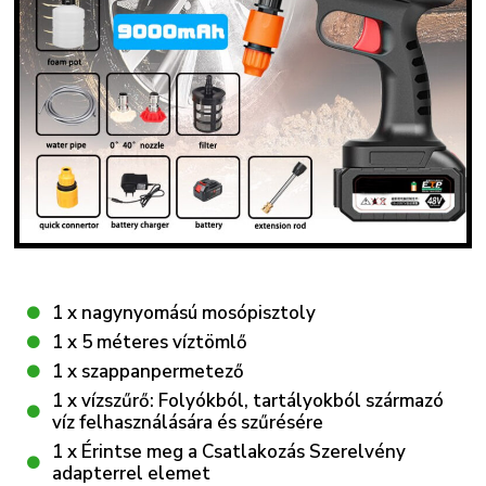
1 x nagynyomású mosópisztoly
1 x 5 méteres víztömlő
1 x szappanpermetező
1 x vízszűrő: Folyókból, tartályokból származó
víz felhasználására és szűrésére
1 x Érintse meg a Csatlakozás Szerelvény
adapterrel elemet