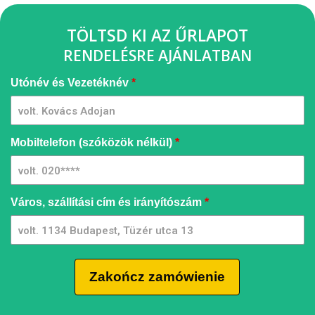
TÖLTSD KI AZ ŰRLAPOT
RENDELÉSRE AJÁNLATBAN
Pressure
Utónév és Vezetéknév
*
Washer
[HU] -
GQMIA |
UN
Mobiltelefon (szóközök nélkül)
*
Város, szállítási cím és irányítószám
*
Zakończ zamówienie