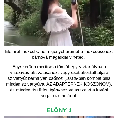
Elemről működik, nem igényel áramot a működéséhez,
bárhová magaddal viheted.
Egyszerűen merítse a tömlőt egy víztartályba a
vízszívás aktiválásához, vagy csatlakoztathatja a
szivattyút bármilyen csőhöz (100%-ban kompatibilis
minden szivattyúval AZ ADAPTERNEK KÖSZÖNÖM),
és minden tisztítási igényhez válassza ki a kívánt
sugár üzemmódot.
ELŐNY 1