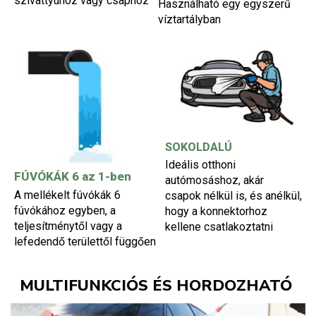
szivattyúhoz vagy csaphoz
Használható egy egyszerű
víztartályban
SOKOLDALÚ
Ideális otthoni
FÚVÓKÁK 6 az 1-ben
autómosáshoz, akár
A mellékelt fúvókák 6
csapok nélkül is, és anélkül,
fúvókához egyben, a
hogy a konnektorhoz
teljesítménytől vagy a
kellene csatlakoztatni
lefedendő területtől függően
MULTIFUNKCIÓS ÉS HORDOZHATÓ