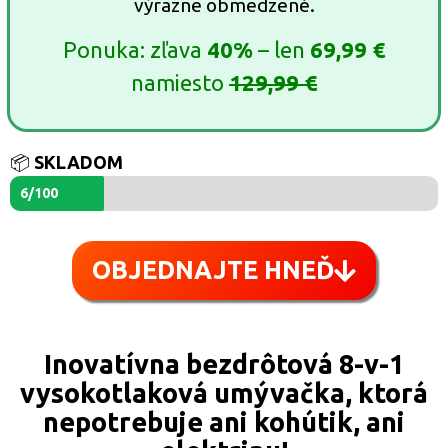
výrazne obmedzené.
Ponuka: zľava
40%
– len
69,99 €
namiesto
129,99 €
📦
SKLADOM
6/100
OBJEDNAJTE HNEĎ
Inovatívna bezdrôtová 8-v-1
vysokotlaková umývačka, ktorá
nepotrebuje ani kohútik, ani