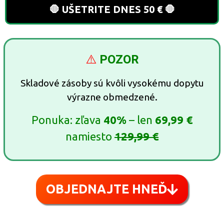
🛑 UŠETRITE DNES 50 € 🛑
⚠️
POZOR
Skladové zásoby sú kvôli vysokému dopytu
výrazne obmedzené.
Ponuka: zľava
40%
– len
69,99 €
namiesto
129,99 €
OBJEDNAJTE HNEĎ