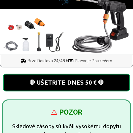
Brza Dostava 24/48 h
Plaćanje Pouzećem
🛑 UŠETRITE DNES 50 € 🛑
⚠️
POZOR
Skladové zásoby sú kvôli vysokému dopytu