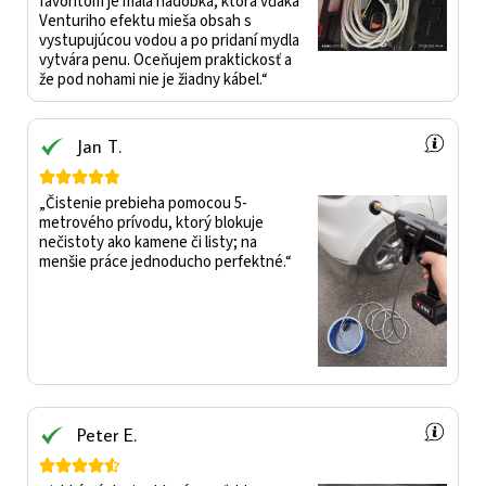
favoritom je malá nádobka, ktorá vďaka
Venturiho efektu mieša obsah s
vystupujúcou vodou a po pridaní mydla
vytvára penu. Oceňujem praktickosť a
že pod nohami nie je žiadny kábel.“
Jan T.





„Čistenie prebieha pomocou 5-
metrového prívodu, ktorý blokuje
nečistoty ako kamene či listy; na
menšie práce jednoducho perfektné.“
Peter E.




