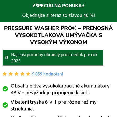
⚡️ŠPECIÁLNA PONUKA⚡️
Objednajte si teraz so zľavou 40 %!
PRESSURE WASHER PRO© – PRENOSNÁ
VYSOKOTLAKOVÁ UMÝVAČKA S
VYSOKÝM VÝKONOM
Najlepší prírodný obranný prostriedok pre rok
2025
9.859 hodnotení
Obsahuje dva vysokokapacitné akumulátory
48 V – nevyžaduje pripojenie k sieti.
V balení tryska 6-v-1 pre rôzne režimy
striekania.