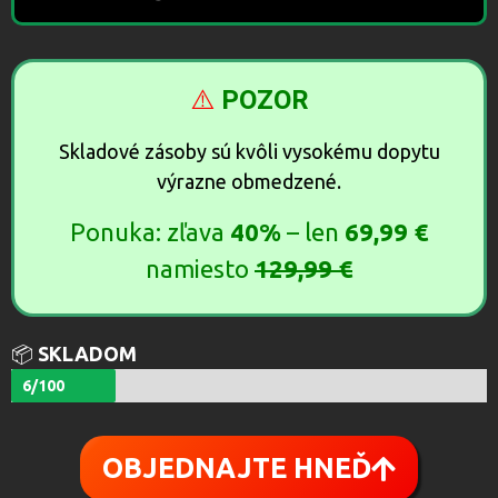
⚠️
POZOR
Skladové zásoby sú kvôli vysokému dopytu
výrazne obmedzené.
Ponuka: zľava
40%
– len
69,99 €
namiesto
129,99 €
📦
SKLADOM
6/100
OBJEDNAJTE HNEĎ