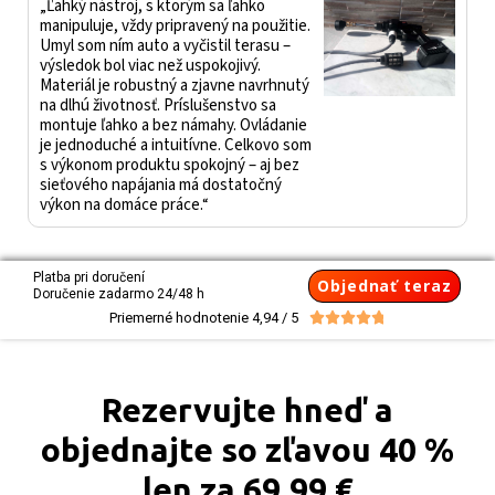
„Ľahký nástroj, s ktorým sa ľahko
manipuluje, vždy pripravený na použitie.
Umyl som ním auto a vyčistil terasu –
výsledok bol viac než uspokojivý.
Materiál je robustný a zjavne navrhnutý
na dlhú životnosť. Príslušenstvo sa
montuje ľahko a bez námahy. Ovládanie
je jednoduché a intuitívne. Celkovo som
s výkonom produktu spokojný – aj bez
sieťového napájania má dostatočný
výkon na domáce práce.“
Platba pri doručení
Objednať teraz
Doručenie zadarmo 24/48 h
Priemerné hodnotenie 4,94 / 5





Rezervujte hneď a
objednajte so zľavou 40 %
len za 69,99 €