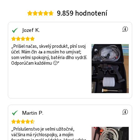
9.859 hodnotení





Jozef Κ.





„Prišiel načas, skvelý produkt, plní svoj
účel. Mám čln 🚤 a musím ho umývať;
som veľmi spokojný, batéria dlho vydrží.
Odporúčam každému 🙂“
Martin Ρ.





„Príslušenstvo je veľmi užitočné,
väčšina má rýchlospojky, a mojím