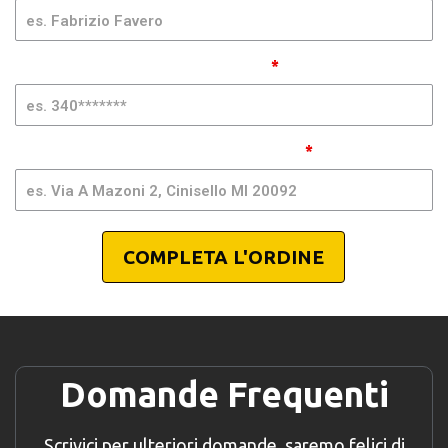
GSIMA |
BS
Telefono Cellulare (senza spazi)
*
Indirizzo, Città e CAP per spedizione
*
COMPLETA L'ORDINE
Domande Frequenti
Scrivici per ulteriori domande, saremo felici di