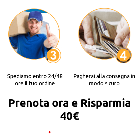
Spediamo entro 24/48
Pagherai alla consegna in
ore il tuo ordine
modo sicuro
Prenota ora e Risparmia
40€
Scaldotto
Nome e Cognome
*
Go 2x1 -