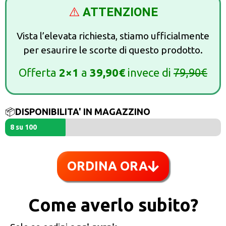
⚠️
ATTENZIONE
Vista l’elevata richiesta, stiamo ufficialmente
per esaurire le scorte di questo prodotto.
Offerta
2×1
a
39,90€
invece di
79,90€
📦
DISPONIBILITA' IN MAGAZZINO
8 su 100
ORDINA ORA
Come averlo subito?