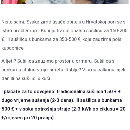
Niste sami. Svake zime tisuće obitelji u Hrvatskoj bori se s
istim problemom. Kupuju tradicionalnu sušilicu za 150-200
€. Ili sušilicu s bunkama za 350-500 €, koja zauzima pola
kupaonice.
A ljeti? Sušilica zauzima prostor u ormaru. Sušilica s
bunkama stalno stoji i smeta. Rublje? Visi na balkonu cijeli
dan ili na sušilici u kući.
I plaćate za to odvojeno: tradicionalna sušilica 150 € +
dugo vrijeme sušenja (2-3 dana). Ili sušilica s bunkama
500 € + visoka potrošnja struje (2-3 kWh po ciklusu = 20
€/mjesec pri 20 pranja).