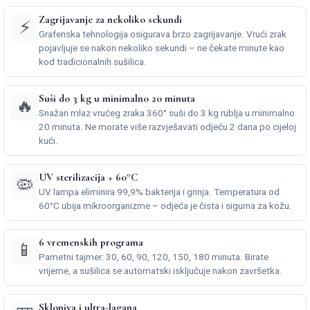
Zagrijavanje za nekoliko sekundi
⚡
Grafenska tehnologija osigurava brzo zagrijavanje. Vrući zrak
pojavljuje se nakon nekoliko sekundi – ne čekate minute kao
kod tradicionalnih sušilica.
Suši do 3 kg u minimalno 20 minuta
🔥
Snažan mlaz vrućeg zraka 360° suši do 3 kg rublja u minimalno
20 minuta. Ne morate više razvješavati odjeću 2 dana po cijeloj
kući.
UV sterilizacija + 60°C
🦠
UV lampa eliminira 99,9% bakterija i grinja. Temperatura od
60°C ubija mikroorganizme – odjeća je čista i sigurna za kožu.
6 vremenskih programa
📱
Pametni tajmer: 30, 60, 90, 120, 150, 180 minuta. Birate
vrijeme, a sušilica se automatski isključuje nakon završetka.
Sklopiva i ultra-lagana