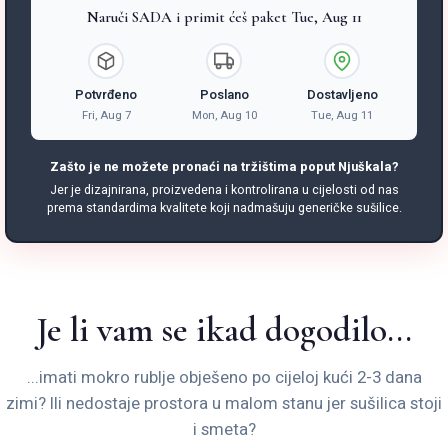
Naruči SADA i primit ćeš paket Tue, Aug 11
Potvrđeno
Poslano
Dostavljeno
Fri, Aug 7
Mon, Aug 10
Tue, Aug 11
Zašto je ne možete pronaći na tržištima poput Njuškala?
Jer je dizajnirana, proizvedena i kontrolirana u cijelosti od nas
prema standardima kvalitete koji nadmašuju generičke sušilice.
Je li vam se ikad dogodilo...
...imati mokro rublje obješeno po cijeloj kući 2-3 dana
zimi? Ili nedostaje prostora u malom stanu jer sušilica stoji
i smeta?