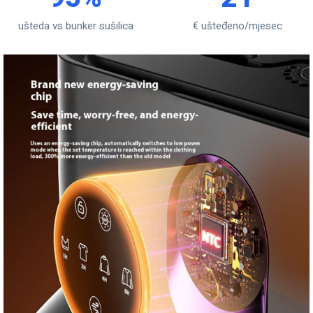
ušteda vs bunker sušilica
€ ušteđeno/mjesec