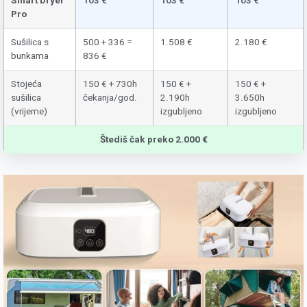
Smart Dryer
103 €
103 €
103 €
Pro
Sušilica s
500 + 336 =
1.508 €
2.180 €
bunkama
836 €
Stojeća
150 € + 730h
150 € +
150 € +
sušilica
čekanja/god.
2.190h
3.650h
(vrijeme)
izgubljeno
izgubljeno
Štediš čak preko 2.000 €