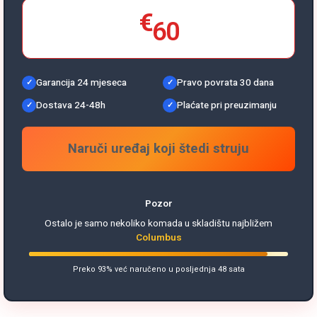
€
60
Garancija 24 mjeseca
Pravo povrata 30 dana
Dostava 24-48h
Plaćate pri preuzimanju
Naruči uređaj koji štedi struju
Pozor
Ostalo je samo nekoliko komada u skladištu najbližem
Columbus
Preko 93% već naručeno u posljednja 48 sata