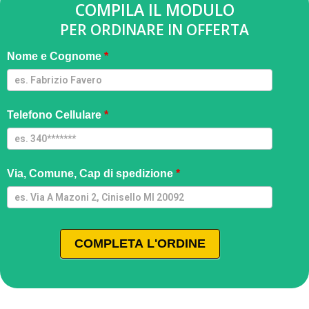
COMPILA IL MODULO
PER ORDINARE IN OFFERTA
Smartwatch
Nome e Cognome
*
Ultra - M
Telefono Cellulare
*
Via, Comune, Cap di spedizione
*
COMPLETA L'ORDINE