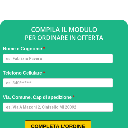
COMPILA IL MODULO
PER ORDINARE IN OFFERTA
Smartwatch
Nome e Cognome
*
Ultra - M
Telefono Cellulare
*
Via, Comune, Cap di spedizione
*
COMPLETA L'ORDINE