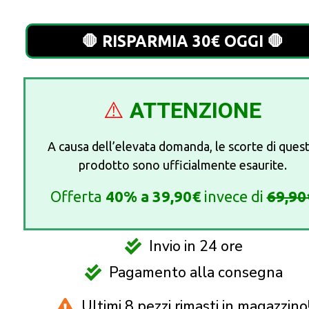
🛑 RISPARMIA 30€ OGGI 🛑
⚠️
ATTENZIONE
A causa dell’elevata domanda, le scorte di ques
prodotto sono ufficialmente esaurite.
Offerta
40%
a
39,90€
invece di
69,90
Invio in 24 ore
Pagamento alla consegna
Ultimi 8 pezzi rimasti in magazzino