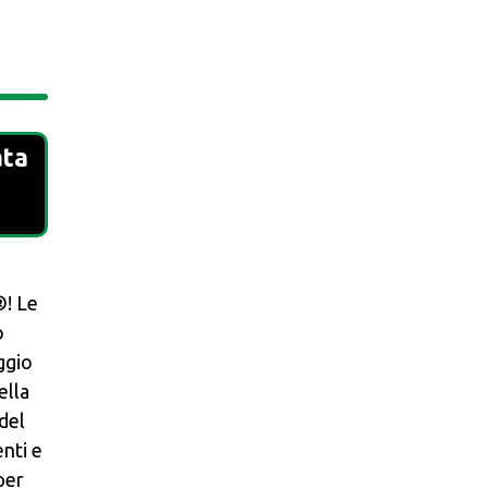
ata
ù
️! Le
o
ggio
ella
 del
nti e
per