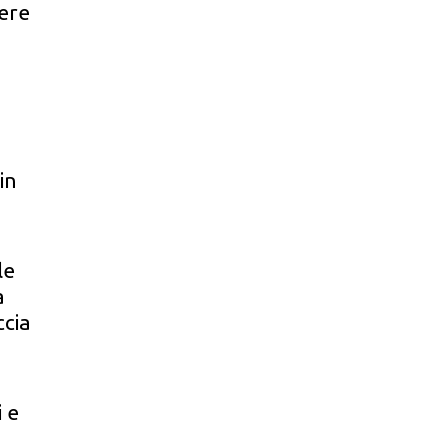
sere
in
le
a
ccia
i e