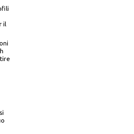
fili
 il
oni
th
tire
e
si
uo