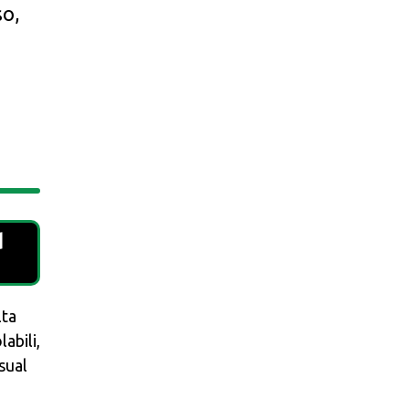
so,
d
lta
labili,
asual