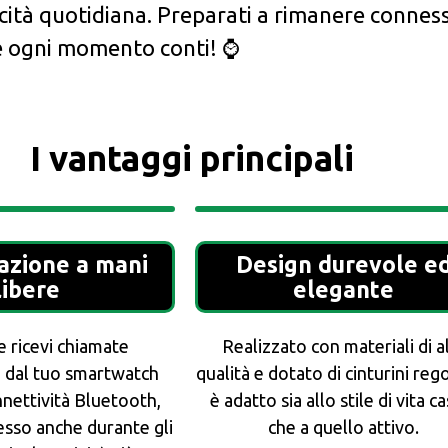
icità quotidiana. Preparati a rimanere connes
che ogni momento conti! ⌚
I vantaggi principali
azione a mani
Design durevole e
libere
elegante
e ricevi chiamate
Realizzato con materiali di a
 dal tuo smartwatch
qualità e dotato di cinturini rego
nnettività Bluetooth,
è adatto sia allo stile di vita c
sso anche durante gli
che a quello attivo.