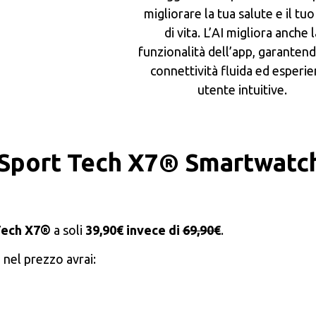
migliorare la tua salute e il tuo 
di vita. L’AI migliora anche l
funzionalità dell’app, garanten
connettività fluida ed esperi
utente intuitive.
 Sport Tech X7®️ Smartwatc
Tech X7®️
a soli
39,90€ invece di
69,90€
.
nel prezzo avrai: