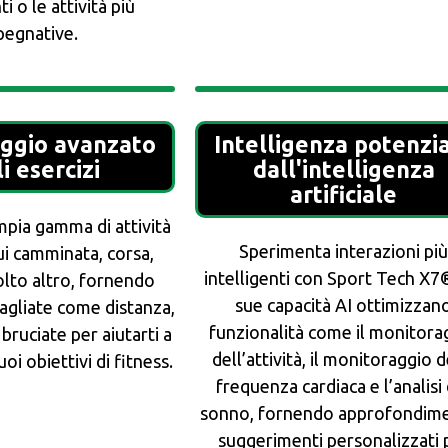
i o le attività più
pegnative.
ggio avanzato
Intelligenza potenzi
i esercizi
dall'intelligenza
artificiale
pia gamma di attività
Sperimenta interazioni pi
cui camminata, corsa,
intelligenti con Sport Tech X7®
olto altro, fornendo
sue capacità AI ottimizzan
tagliate come distanza,
funzionalità come il monitora
 bruciate per aiutarti a
dell’attività, il monitoraggio d
oi obiettivi di fitness.
frequenza cardiaca e l’analisi
sonno, fornendo approfondime
suggerimenti personalizzati 