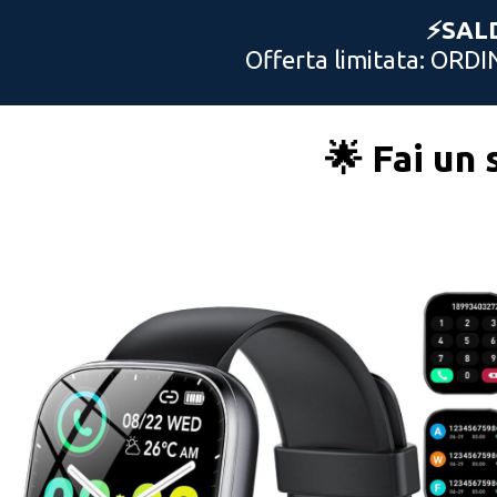
⚡️SAL
Offerta limitata: ORDI
🌟 Fai un 