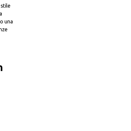
stile
a
do una
enze
h