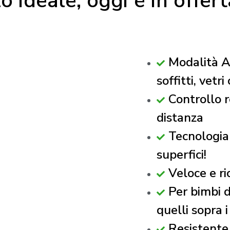
o ideale, oggi è in offert
Modalità An
soffitti, vetr
Controllo r
distanza
Tecnologia 
superfici!
Veloce e ri
Per bimbi d
quelli sopra i
Resistente 