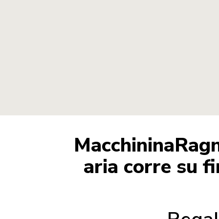
MacchininaRagno
aria corre su f