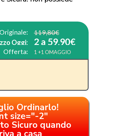
Originale:
119,80€
2 a 59,90€
zzo Oggi:
Offerta:
1 +1 OMAGGIO
glio Ordinarlo!
nt size="-2"
o Sicuro quando
riva a casa