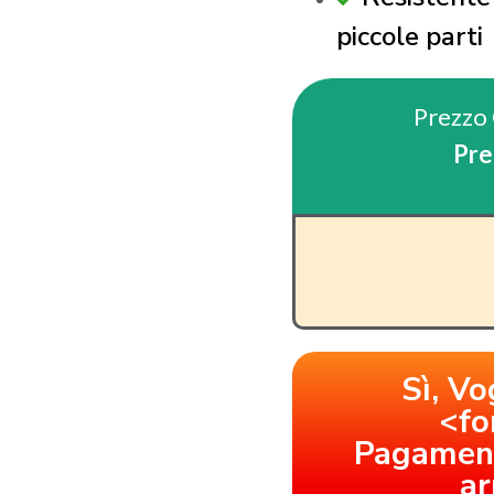
piccole parti
Prezzo 
Pre
Sì, Vo
<fo
Pagament
ar