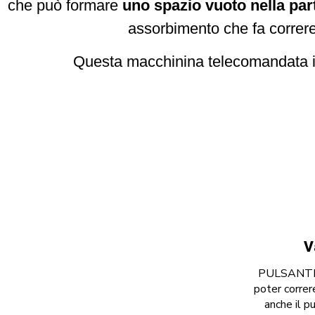
che può formare
uno spazio vuoto nella part
assorbimento che fa correre 
Questa macchinina telecomandata inn
V
PULSANTE 
poter correre
anche il p