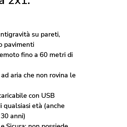
a 2x1.
tigravità su pareti,
i o pavimenti
emoto fino a 60 metri di
ad aria che non rovina le
caricabile con USB
i qualsiasi età (anche
 30 anni)
e Sicura: non possiede